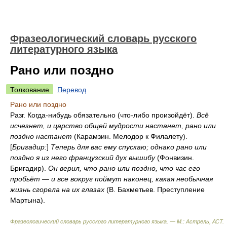
Фразеологический словарь русского
литературного языка
Рано или поздно
Толкование
Перевод
Рано или поздно
Разг. Когда-нибудь обязательно (что-либо произойдёт).
Всё
исчезнет, и царство общей мудрости настанет, рано или
поздно настанет
(Карамзин. Мелодор к Филалету).
[
Бригадир:
]
Теперь для вас ему спускаю; однако рано или
поздно я из него французский дух вышибу
(Фонвизин.
Бригадир).
Он верил, что рано или поздно, что час его
пробьёт — и все вокруг поймут наконец, какая необычная
жизнь сгорела на их глазах
(В. Бахметьев. Преступление
Мартына).
Фразеологический словарь русского литературного языка. — М.: Астрель, АСТ
.