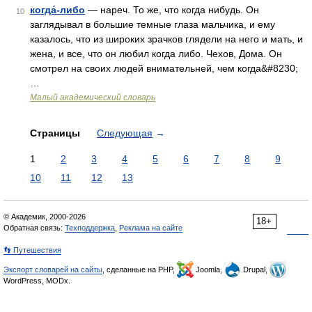
когда́-либо
— нареч. То же, что когда нибудь. Он
10
заглядывал в большие темные глаза мальчика, и ему
казалось, что из широких зрачков глядели на него и мать, и
жена, и все, что он любил когда либо. Чехов, Дома. Он
смотрел на своих людей внимательней, чем когда&#8230;
…
Малый академический словарь
Страницы
Следующая
→
1
2
3
4
5
6
7
8
9
10
11
12
13
© Академик, 2000-2026
18+
Обратная связь:
Техподдержка
,
Реклама на сайте
👣 Путешествия
Экспорт словарей на сайты
, сделанные на PHP,
Joomla,
Drupal,
WordPress, MODx.