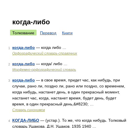
когда-либо
Толкование
Перевод
Книги
когда-либо
— когда либо …
1
Орфографический словарь-справочник
когда-либо
— когда/ либо …
2
Морфемно-орфографический словарь
когда-либо
— в свое время, придет час, как нибудь, при
3
случае, рано ли, поздно ли, рано или поздно, со временем,
когда нибудь, настанет день, в один прекрасный момент,
настанет час, когда, настанет время, будет день, будет
время, в один прекрасный день,&#8230; …
Словарь синонимов
КОГДА-ЛИБО
— (устар.). То же, что когда нибудь. Толковый
4
словарь Ушакова. Д.Н. Ушаков. 1935 1940 …