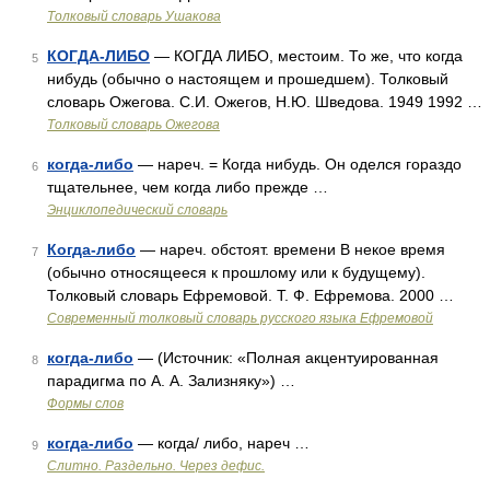
Толковый словарь Ушакова
КОГДА-ЛИБО
— КОГДА ЛИБО, местоим. То же, что когда
5
нибудь (обычно о настоящем и прошедшем). Толковый
словарь Ожегова. С.И. Ожегов, Н.Ю. Шведова. 1949 1992 …
Толковый словарь Ожегова
когда-либо
— нареч. = Когда нибудь. Он оделся гораздо
6
тщательнее, чем когда либо прежде …
Энциклопедический словарь
Когда-либо
— нареч. обстоят. времени В некое время
7
(обычно относящееся к прошлому или к будущему).
Толковый словарь Ефремовой. Т. Ф. Ефремова. 2000 …
Современный толковый словарь русского языка Ефремовой
когда-либо
— (Источник: «Полная акцентуированная
8
парадигма по А. А. Зализняку») …
Формы слов
когда-либо
— когда/ либо, нареч …
9
Слитно. Раздельно. Через дефис.