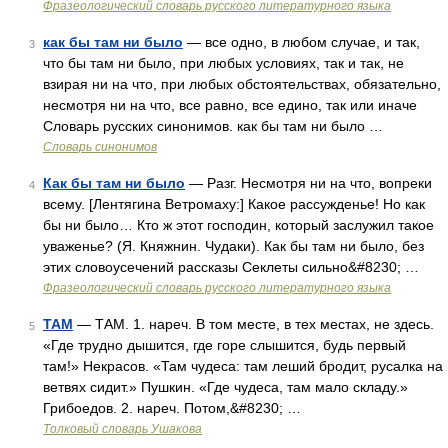
Фразеологический словарь русского литературного языка
как бы там ни было
— все одно, в любом случае, и так,
3
что бы там ни было, при любых условиях, так и так, не
взирая ни на что, при любых обстоятельствах, обязательно,
несмотря ни на что, все равно, все едино, так или иначе
Словарь русских синонимов. как бы там ни было …
Словарь синонимов
Как бы там ни было
— Разг. Несмотря ни на что, вопреки
4
всему. [Лентягина Ветромаху:] Какое рассужденье! Но как
бы ни было… Кто ж этот господин, который заслужил такое
уваженье? (Я. Княжнин. Чудаки). Как бы там ни было, без
этих словоусечений рассказы Секлеты сильно&#8230; …
Фразеологический словарь русского литературного языка
ТАМ
— ТАМ. 1. нареч. В том месте, в тех местах, не здесь.
5
«Где трудно дышится, где горе слышится, будь первый
там!» Некрасов. «Там чудеса: там леший бродит, русалка на
ветвях сидит.» Пушкин. «Где чудеса, там мало складу.»
Грибоедов. 2. нареч. Потом,&#8230; …
Толковый словарь Ушакова