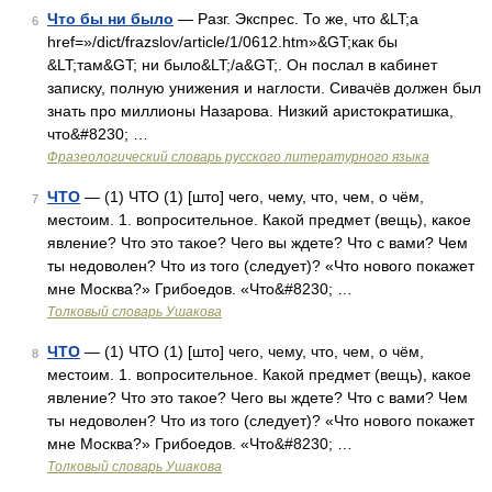
Что бы ни было
— Разг. Экспрес. То же, что &LT;a
6
href=»/dict/frazslov/article/1/0612.htm»&GT;как бы
&LT;там&GT; ни было&LT;/a&GT;. Он послал в кабинет
записку, полную унижения и наглости. Сивачёв должен был
знать про миллионы Назарова. Низкий аристократишка,
что&#8230; …
Фразеологический словарь русского литературного языка
ЧТО
— (1) ЧТО (1) [што] чего, чему, что, чем, о чём,
7
местоим. 1. вопросительное. Какой предмет (вещь), какое
явление? Что это такое? Чего вы ждете? Что с вами? Чем
ты недоволен? Что из того (следует)? «Что нового покажет
мне Москва?» Грибоедов. «Что&#8230; …
Толковый словарь Ушакова
ЧТО
— (1) ЧТО (1) [што] чего, чему, что, чем, о чём,
8
местоим. 1. вопросительное. Какой предмет (вещь), какое
явление? Что это такое? Чего вы ждете? Что с вами? Чем
ты недоволен? Что из того (следует)? «Что нового покажет
мне Москва?» Грибоедов. «Что&#8230; …
Толковый словарь Ушакова