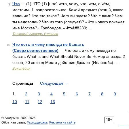
Что
— (1) ЧТО (1) [што] чего, чему, что, чем, о чём,
9
местоим. 1. вопросительное. Какой предмет (вещь), какое
явление? Что это такое? Чего вы ждете? Что с вами? Чем
ты недоволен? Что из того (следует)? «Что нового покажет
мне Москва?» Грибоедов. «Что&#8230; …
Толковый словарь Ушакова
Что есть и чему никогда не бывать
10
(Сверхъестественное)
— Что есть и чему никогда не
бывать What Is and What Should Never Be Номер эпизода 2
сезон, 20 эпизод Место действия Джолит (Иллинойс) …
Википедия
Страницы
Следующая
→
1
2
3
4
5
6
7
8
9
10
11
12
13
© Академик, 2000-2026
18+
Обратная связь:
Техподдержка
,
Реклама на сайте