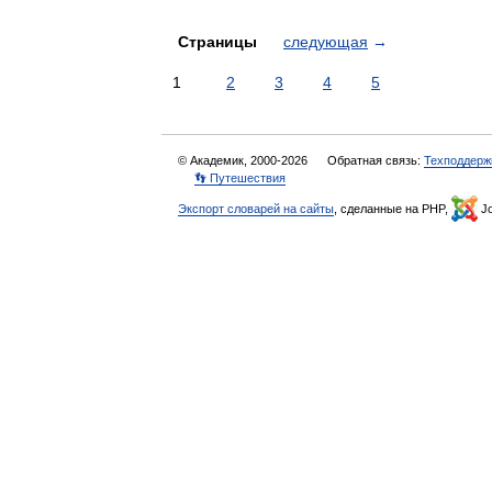
Страницы
следующая
→
1
2
3
4
5
© Академик, 2000-2026
Обратная связь:
Техподдерж
👣 Путешествия
Экспорт словарей на сайты
, сделанные на PHP,
Jo