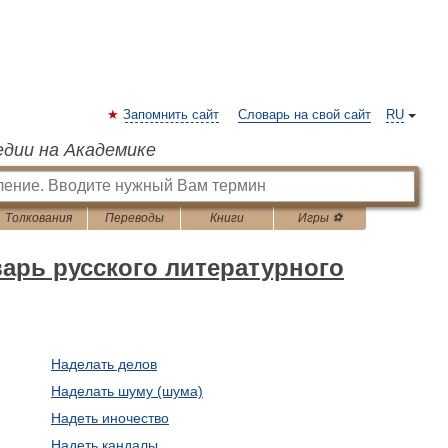
Запомнить сайт
Словарь на свой сайт
RU
едии на Академике
Толкования
Переводы
Книги
Игры ⚽
арь русского литературного
Наделать делов
Наделать шуму (шума)
Надеть иночество
Надеть кандалы