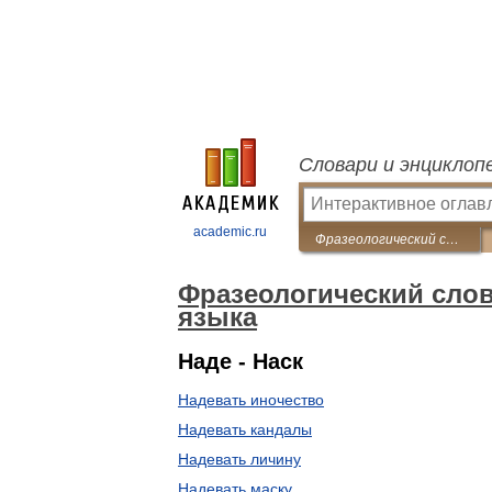
Словари и энциклоп
academic.ru
Фразеологический словарь русского литературного языка
Фразеологический слов
языка
Наде - Наск
Надевать иночество
Надевать кандалы
Надевать личину
Надевать маску