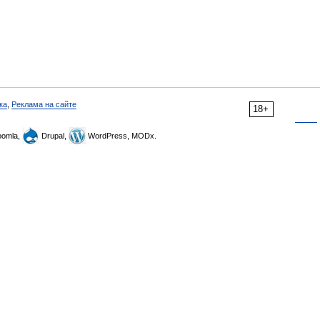
ка
,
Реклама на сайте
18+
omla,
Drupal,
WordPress, MODx.