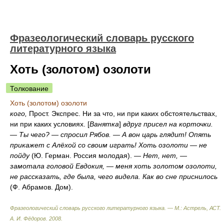
Фразеологический словарь русского
литературного языка
Хоть (золотом) озолоти
Толкование
Хоть (золотом) озолоти
кого,
Прост. Экспрес. Ни за что, ни при каких обстоятельствах,
ни при каких условиях. [
Ванятка
]
вдруг присел на корточки.
— Ты чего? — спросил Рябов. — А вон царь глядит! Опять
прикажет с Алёхой со своим играть! Хоть озолоти — не
пойду
(Ю. Герман. Россия молодая). —
Нет, нет, —
замотала головой Евдокия, — меня хоть золотом озолоти,
не рассказать, где была, чего видела. Как во сне приснилось
(Ф. Абрамов. Дом).
Фразеологический словарь русского литературного языка. — М.: Астрель, АСТ
.
А. И. Фёдоров
.
2008
.