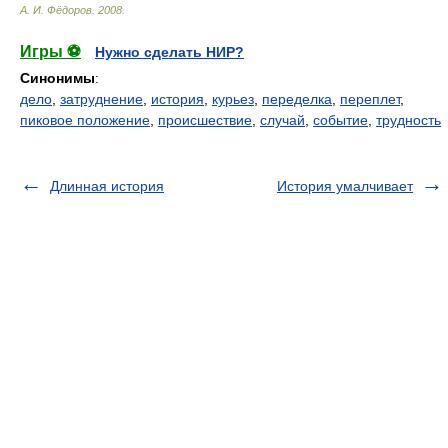
А. И. Фёдоров
.
2008
.
Игры ⚽
Нужно сделать НИР?
Синонимы
:
дело
,
затруднение
,
история
,
курьез
,
переделка
,
переплет
,
пиковое положение
,
происшествие
,
случай
,
событие
,
трудность
Длинная история
История умалчивает