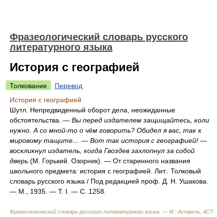
Фразеологический словарь русского
литературного языка
История с географией
Толкование
Перевод
История с географией
Шутл. Непредвиденный оборот дела, неожиданные
обстоятельства. —
Вы перед издателем защищайтесь, коли
нужно. А со мной-то о чём говорить? Обидел я вас, так к
мировому тащите… — Вот так история с географией! —
воскликнул издатель, когда Гвоздев захлопнул за собой
дверь
(М. Горький. Озорник). — От старинного названия
школьного предмета
:
история с географией. Лит.
:
Толковый
словарь русского языка / Под редакцией проф. Д. Н. Ушакова.
— М., 1935. — Т. I. — С. 1258.
Фразеологический словарь русского литературного языка. — М.: Астрель, АСТ
.