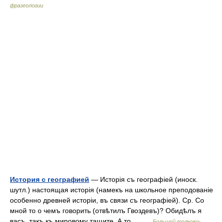
фразеологии
История с географией
— Исторія съ географіей (иноск.
шутл.) настоящая исторія (намекъ на школьное преподованіе
особенно древней исторіи, въ связи съ географіей). Ср. Со
мной то о чемъ говорить (отвѣтилъ Гвоздевъ)? Обидѣлъ я
васъ, такъ къ мировому тащите. А то… …
Большой толково-