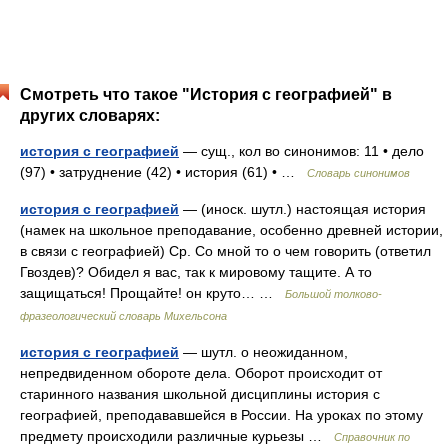
Смотреть что такое "История с географией" в
других словарях:
история с географией
— сущ., кол во синонимов: 11 • дело
(97) • затруднение (42) • история (61) • …
Словарь синонимов
история с географией
— (иноск. шутл.) настоящая история
(намек на школьное преподавание, особенно древней истории,
в связи с географией) Ср. Со мной то о чем говорить (ответил
Гвоздев)? Обидел я вас, так к мировому тащите. А то
защищаться! Прощайте! он круто… …
Большой толково-
фразеологический словарь Михельсона
история с географией
— шутл. о неожиданном,
непредвиденном обороте дела. Оборот происходит от
старинного названия школьной дисциплины история с
географией, преподававшейся в России. На уроках по этому
предмету происходили различные курьезы …
Справочник по