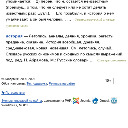
упоминается; 2) перен. что н. остается неизвестным
(преимущ. о том, что не следует или не хотят делать
известным; разг. шутл.). Его позабыли, и история о нем
умалчивает, а он был человек… …
Фразеологический словарь
русского языка
история
— Летопись, анналы, деяния, хроника, регесты;
предание, сказание. История всеобщая, древняя,
средневековая, новая, новейшая. См. летопись, случай...
Словарь русских синонимов и сходных по смыслу выражений.
под. ред. Н. Абрамова, М.: Русские словари …
Словарь синонимов
© Академик, 2000-2026
18+
Обратная связь:
Техподдержка
,
Реклама на сайте
👣 Путешествия
Экспорт словарей на сайты
, сделанные на PHP,
Joomla,
Drupal,
WordPress, MODx.