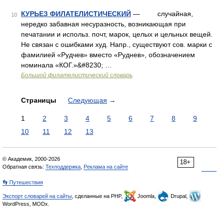
КУРЬЕЗ ФИЛАТЕЛИСТИЧЕСКИЙ
— случайная,
10
нередко забавная несуразность, возникающая при
печатании и использ. почт, марок, целых и цельных вещей.
Не связан с ошибками худ. Напр., существуют сов. марки с
фамилией «Рудчев» вместо «Руднев», обозначением
номинала «КОГ.»&#8230; …
Большой филателистический словарь
Страницы
Следующая
→
1
2
3
4
5
6
7
8
9
10
11
12
13
© Академик, 2000-2026
18+
Обратная связь:
Техподдержка
,
Реклама на сайте
👣 Путешествия
Экспорт словарей на сайты
, сделанные на PHP,
Joomla,
Drupal,
WordPress, MODx.