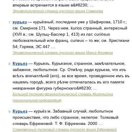
впервые встречается в языке в&#8230; …
Этимологический словарь русского языка Семенова
курьез
— курьёзный, последнее уже у Шафирова, 1710 г.;
7
см. Смирнов 171. Через нем. kurios странный, интересный
(XVII в.; см. Шульц–Баслер 1, 413) из лат. curiōsus
любознательный или франц. curieuх – то же; см. Христиани
54; Горяев, ЭС 447 …
Этимологический словарь русского языка Макса Фасмера
Курьез
— Курьезъ. Курьезное, странное, замѣчательное,
8
забавное, любопытное. Ср. Отмѣчу, ради курьеза, что изъ
всѣхъ впечатлѣній (его), за все время, проведенное имъ въ
нашемъ городѣ, всего рѣзче отпечаталась въ его памяти
невзрачная фигурка губернскаго&#8230; …
Большой толково-фразеологический словарь Михельсона
(оригинальная орфография)
Курьез
— курьёз м. Забавный случай, любопытное
9
происшествие, что либо странное, нелепое. Толковый
словарь Ефремовой. Т. Ф. Ефремова. 2000 …
Современный толковый словарь русского языка Ефремовой