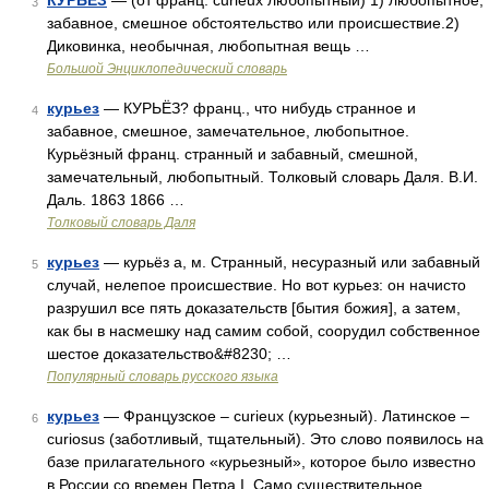
КУРЬЕЗ
— (от франц. curieux любопытный) 1) любопытное,
3
забавное, смешное обстоятельство или происшествие.2)
Диковинка, необычная, любопытная вещь …
Большой Энциклопедический словарь
курьез
— КУРЬЁЗ? франц., что нибудь странное и
4
забавное, смешное, замечательное, любопытное.
Курьёзный франц. странный и забавный, смешной,
замечательный, любопытный. Толковый словарь Даля. В.И.
Даль. 1863 1866 …
Толковый словарь Даля
курьез
— курьёз а, м. Странный, несуразный или забавный
5
случай, нелепое происшествие. Но вот курьез: он начисто
разрушил все пять доказательств [бытия божия], а затем,
как бы в насмешку над самим собой, соорудил собственное
шестое доказательство&#8230; …
Популярный словарь русского языка
курьез
— Французское – curieux (курьезный). Латинское –
6
curiosus (заботливый, тщательный). Это слово появилось на
базе прилагательного «курьезный», которое было известно
в России со времен Петра I. Само существительное