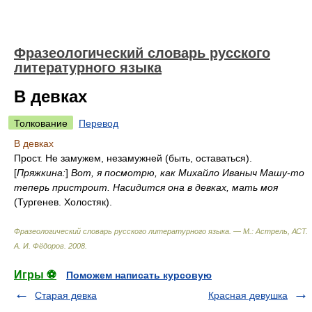
Фразеологический словарь русского
литературного языка
В девках
Толкование
Перевод
В девках
Прост. Не замужем, незамужней (быть, оставаться).
[
Пряжкина:
]
Вот, я посмотрю, как Михайло Иваныч Машу-то
теперь пристроит. Насидится она в девках, мать моя
(Тургенев. Холостяк).
Фразеологический словарь русского литературного языка. — М.: Астрель, АСТ
.
А. И. Фёдоров
.
2008
.
Игры ⚽
Поможем написать курсовую
Старая девка
Красная девушка