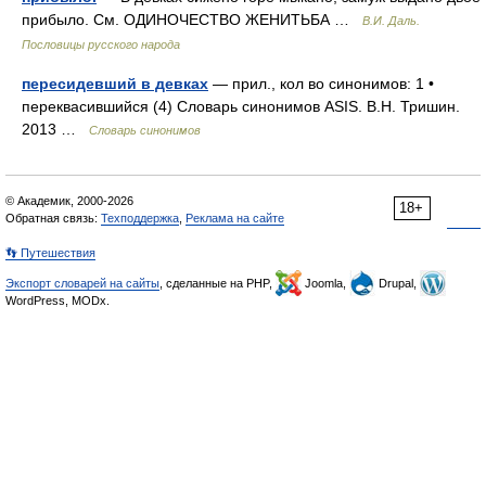
прибыло. См. ОДИНОЧЕСТВО ЖЕНИТЬБА …
В.И. Даль.
Пословицы русского народа
пересидевший в девках
— прил., кол во синонимов: 1 •
переквасившийся (4) Словарь синонимов ASIS. В.Н. Тришин.
2013 …
Словарь синонимов
© Академик, 2000-2026
18+
Обратная связь:
Техподдержка
,
Реклама на сайте
👣 Путешествия
Экспорт словарей на сайты
, сделанные на PHP,
Joomla,
Drupal,
WordPress, MODx.