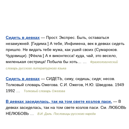
Сидеть в девках
— Прост. Экспрес. Быть, оставаться
незамужней. [Гидима:] А тебе, Инфимена, век в девках сидеть
пришло. Не видать тебе мужа, как ушей своих (Сумароков.
Чудовищи). [Фёкла:] А я виконтесса! куда, чай, это весело,
миленькая сестрица! Побыла бы хоть… …
Фразеологический
словарь русского литературного языка
Сидеть в девках
— СИДЕТЬ, сижу, сидишь; сидя; несов.
Толковый словарь Ожегова. С.И. Ожегов, Н.Ю. Шведова. 1949
1992 …
Толковый словарь Ожегова
В девках засиделась, так на том свете козлов паси.
— В
девках засиделась, так на том свете козлов паси. См. ЛЮБОВЬ
НЕЛЮБОВЬ …
В.И. Даль. Пословицы русского народа