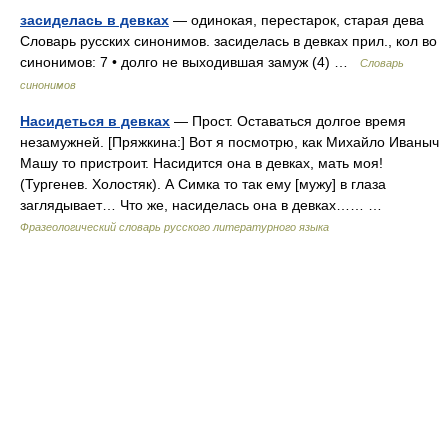
засиделась в девках
— одинокая, перестарок, старая дева
Словарь русских синонимов. засиделась в девках прил., кол во
синонимов: 7 • долго не выходившая замуж (4) …
Словарь
синонимов
Насидеться в девках
— Прост. Оставаться долгое время
незамужней. [Пряжкина:] Вот я посмотрю, как Михайло Иваныч
Машу то пристроит. Насидится она в девках, мать моя!
(Тургенев. Холостяк). А Симка то так ему [мужу] в глаза
заглядывает… Что же, насиделась она в девках…… …
Фразеологический словарь русского литературного языка