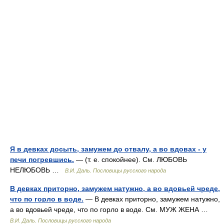
Я в девках досыть, замужем до отвалу, а во вдовах - у
печи погревшись.
— (т. е. спокойнее). См. ЛЮБОВЬ
НЕЛЮБОВЬ …
В.И. Даль. Пословицы русского народа
В девках приторно, замужем натужно, а во вдовьей чреде,
что по горло в воде.
— В девках приторно, замужем натужно,
а во вдовьей чреде, что по горло в воде. См. МУЖ ЖЕНА …
В.И. Даль. Пословицы русского народа