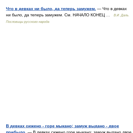
Что в девках ни было, да теперь замужем.
— Что в девках
ни было, да теперь замужем. См. НАЧАЛО КОНЕЦ …
В.И. Даль.
Пословицы русского народа
В девках сижено - горе мыкано; замуж выдано - двое
прибыло.
— В девках сижено горе мыкано; замуж выдано двое