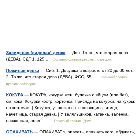
Засиделая (сиделая) девка
— Дон. То же, что старая дева
(ДЕВА). СДГ 1, 125 …
Большой словарь русских поговорок
Пожилая девка
— Сиб. 1. Девушка в возрасте от 20 до 30 лет.
2. То же, что старая дева (ДЕВА). ФСС, 55 …
Большой словарь
русских поговорок
КОКУРА
— КОКУРА, кокурка жен. булочка с яйцом (или без),
см. кока. Кокурки костр. корточки. Присядь на кокурки, на кукры,
на корточки. | Кокурка, у ·раскольн. спасовщивы, чтица,
начетчица, старая девка. | У валяльщиков, катанка, валенка,
сложенная, посл… …
Толковый словарь Даля
ОПАХИВАТЬ
— ОПАХИВАТЬ, опахать, опахнуть кого, обдувать,