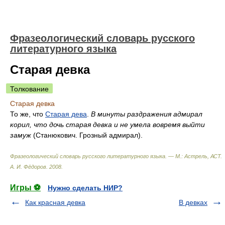
Фразеологический словарь русского
литературного языка
Старая девка
Толкование
Старая девка
То же, что
Старая дева
.
В минуты раздражения адмирал
корил, что дочь старая девка и не умела вовремя выйти
замуж
(Станюкович. Грозный адмирал).
Фразеологический словарь русского литературного языка. — М.: Астрель, АСТ
.
А. И. Фёдоров
.
2008
.
Игры ⚽
Нужно сделать НИР?
Как красная девка
В девках