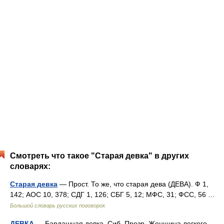
Смотреть что такое "Старая девка" в других
словарях:
Старая девка
— Прост. То же, что старая дева (ДЕВА). Ф 1,
142; АОС 10, 378; СДГ 1, 126; СБГ 5, 12; МФС, 31; ФСС, 56 …
Большой словарь русских поговорок
ДЕВКА
— Бардашная девка. Сиб. Презр. Женщина легкого