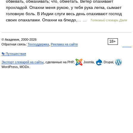
обвевать, обмахивать; что, обметать. Ветер опахивает
прохладой. Опахни меня рукою, у тебя рука легка, сымает
головную боль. В Индии слуги весь день опахивают господ
своих опахалами. Опахни ка блюдо,… …
Толковый словарь Даля
© Академик, 2000-2026
18+
Обратная связь:
Техподдержка
,
Реклама на сайте
👣 Путешествия
Экспорт словарей на сайты
, сделанные на PHP,
Joomla,
Drupal,
WordPress, MODx.