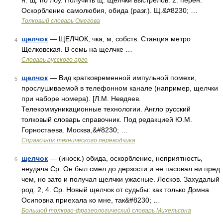
н. Щ. по лбу. Получить щ. Щелчки выстрелов. 2. перен.
Оскорбление самолюбия, обида (разг.). Щ.&#8230; …
Толковый словарь Ожегова
щелчок
— ЩЕЛЧОК, чка, м, собств. Станция метро
4
Щелковская. В семь на щелчке …
Словарь русского арго
щелчок
— Вид кратковременной импульной помехи,
5
прослушиваемой в телефонном канале (например, щелчки
при наборе номера). [Л.М. Невдяев.
Телекоммуникационные технологии. Англо русский
толковый словарь справочник. Под редакцией Ю.М.
Горностаева. Москва,&#8230; …
Справочник технического переводчика
щелчок
— (иноск.) обида, оскорбление, неприятность,
6
неудача Ср. Он был смел до дерзости и не пасовал ни пред
чем, но зато и получал щелчки ужасные. Лесков. Захудалый
род. 2, 4. Ср. Новый щелчок от судьбы: как только Домна
Осиповна приехала ко мне, так&#8230; …
Большой толково-фразеологический словарь Михельсона