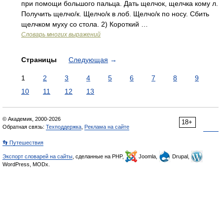
при помощи большого пальца. Дать щелчок, щелчка кому л.
Получить щелчо/к. Щелчо/к в лоб. Щелчо/к по носу. Сбить
щелчком муху со стола. 2) Короткий …
Словарь многих выражений
Страницы
Следующая
→
1
2
3
4
5
6
7
8
9
10
11
12
13
© Академик, 2000-2026
18+
Обратная связь:
Техподдержка
,
Реклама на сайте
👣 Путешествия
Экспорт словарей на сайты
, сделанные на PHP,
Joomla,
Drupal,
WordPress, MODx.