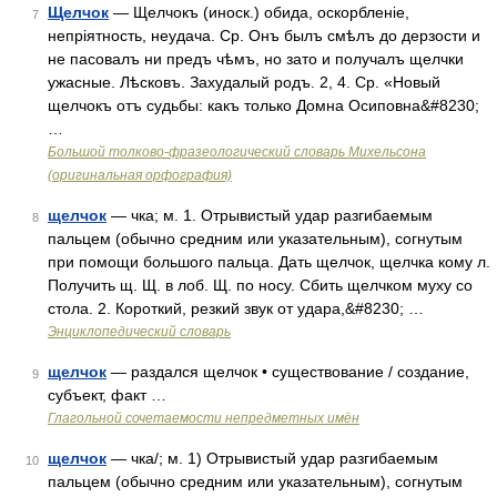
Щелчок
— Щелчокъ (иноск.) обида, оскорбленіе,
7
непріятность, неудача. Ср. Онъ былъ смѣлъ до дерзости и
не пасовалъ ни предъ чѣмъ, но зато и получалъ щелчки
ужасные. Лѣсковъ. Захудалый родъ. 2, 4. Ср. «Новый
щелчокъ отъ судьбы: какъ только Домна Осиповна&#8230;
…
Большой толково-фразеологический словарь Михельсона
(оригинальная орфография)
щелчок
— чка; м. 1. Отрывистый удар разгибаемым
8
пальцем (обычно средним или указательным), согнутым
при помощи большого пальца. Дать щелчок, щелчка кому л.
Получить щ. Щ. в лоб. Щ. по носу. Сбить щелчком муху со
стола. 2. Короткий, резкий звук от удара,&#8230; …
Энциклопедический словарь
щелчок
— раздался щелчок • существование / создание,
9
субъект, факт …
Глагольной сочетаемости непредметных имён
щелчок
— чка/; м. 1) Отрывистый удар разгибаемым
10
пальцем (обычно средним или указательным), согнутым