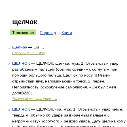
щелчок
Толкование
Перевод
Книги
щелчок
— См …
1
Словарь синонимов
ЩЕЛЧОК
— ЩЕЛЧОК, щелчка, муж. 1. Отрывистый удар
2
разгибаемым пальцем (обычно средним), согнутым при
помощи большого пальца. Щелчок по носу. || Резкий
отрывистый звук, напоминающий треск. 2. перен.
Неприятность, оскорбление самолюбия. «Он был смел
до&#8230; …
Толковый словарь Ушакова
ЩЕЛЧОК
— ЩЕЛЧОК, чка, муж. 1. Отрывистый удар чем н.
3
твёрдым (обычно об ударе разгибаемым пальцем);
негромкий звук короткого и резкого удара. Дать щелчка кому