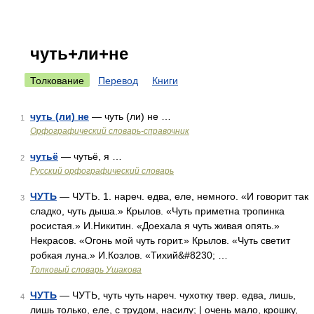
чуть+ли+не
Толкование
Перевод
Книги
чуть (ли) не
— чуть (ли) не …
1
Орфографический словарь-справочник
чутьё
— чутьё, я …
2
Русский орфографический словарь
ЧУТЬ
— ЧУТЬ. 1. нареч. едва, еле, немного. «И говорит так
3
сладко, чуть дыша.» Крылов. «Чуть приметна тропинка
росистая.» И.Никитин. «Доехала я чуть живая опять.»
Некрасов. «Огонь мой чуть горит.» Крылов. «Чуть светит
робкая луна.» И.Козлов. «Тихий&#8230; …
Толковый словарь Ушакова
ЧУТЬ
— ЧУТЬ, чуть чуть нареч. чухотку твер. едва, лишь,
4
лишь только, еле, с трудом, насилу; | очень мало, крошку,