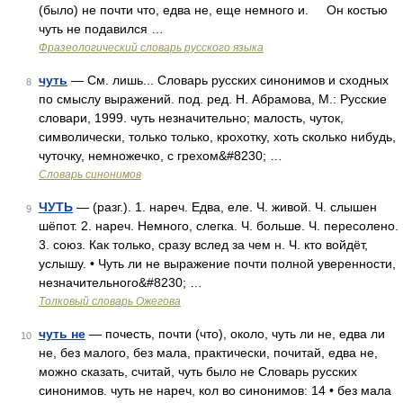
(было) не почти что, едва не, еще немного и. Он костью
чуть не подавился …
Фразеологический словарь русского языка
чуть
— См. лишь... Словарь русских синонимов и сходных
8
по смыслу выражений. под. ред. Н. Абрамова, М.: Русские
словари, 1999. чуть незначительно; малость, чуток,
символически, только только, крохотку, хоть сколько нибудь,
чуточку, немножечко, с грехом&#8230; …
Словарь синонимов
ЧУТЬ
— (разг.). 1. нареч. Едва, еле. Ч. живой. Ч. слышен
9
шёпот. 2. нареч. Немного, слегка. Ч. больше. Ч. пересолено.
3. союз. Как только, сразу вслед за чем н. Ч. кто войдёт,
услышу. • Чуть ли не выражение почти полной уверенности,
незначительного&#8230; …
Толковый словарь Ожегова
чуть не
— почесть, почти (что), около, чуть ли не, едва ли
10
не, без малого, без мала, практически, почитай, едва не,
можно сказать, считай, чуть было не Словарь русских
синонимов. чуть не нареч, кол во синонимов: 14 • без мала