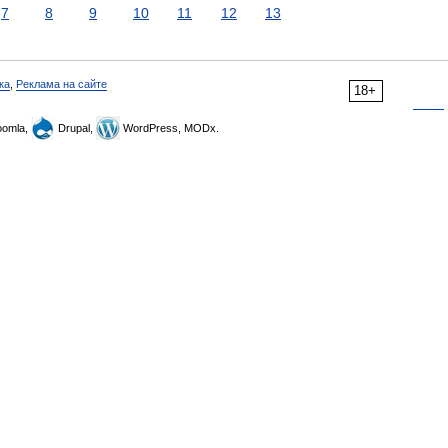
7
8
9
10
11
12
13
ка
,
Реклама на сайте
18+
omla,
Drupal,
WordPress, MODx.