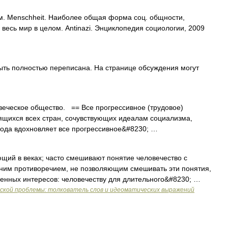
ем. Menschheit. Наиболее общая форма соц. общности,
 весь мир в целом. Antinazi. Энциклопедия социологии, 2009
ыть полностью переписана. На странице обсуждения могут
еческое общество. == Все прогрессивное (трудовое)
дящихся всех стран, сочувствующих идеалам социализма,
ода вдохновляет все прогрессивное&#8230; …
ий в веках; часто смешивают понятие человечество с
ним противоречием, не позволяющим смешивать эти понятия,
енных интересов: человечеству для длительного&#8230; …
еской проблемы: толкователь слов и идеоматических выражений