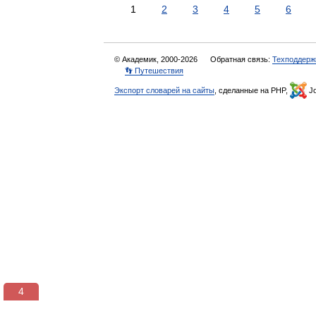
1
2
3
4
5
6
© Академик, 2000-2026
Обратная связь:
Техподдерж
👣 Путешествия
Экспорт словарей на сайты
, сделанные на PHP,
Jo
3