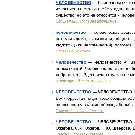
ЧЕЛОВЕЧЕСТВО
— В конечном счете 
2
человечество сколько тебе угодно, но
существо, но это не относится к чело
Сводная энциклопедия афоризмов
человечество
— человеческое обществ
3
потомки адама, сыны земли, общество,
людской (или человеческий); потомки 
Словарь синонимов
Человечество
— Человечество ♦ Hum
4
нормативный. Человечество, и это в о
добродетель. Здесь используется не м
Философский словарь Спонвиля
ЧЕЛОВЕЧЕСТВО
— ЧЕЛОВЕЧЕСТВО, чел
5
Великорусская нация тоже создала рев
человечеству великие образцы борьбы
Толковый словарь Ушакова
ЧЕЛОВЕЧЕСТВО
— ЧЕЛОВЕЧЕСТВО, а, 
6
Ожегова. С.И. Ожегов, Н.Ю. Шведова. 
Толковый словарь Ожегова