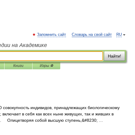
Запомнить сайт
Словарь на свой сайт
RU
едии на Академике
Найти!
Книги
Игры ⚽
вокупность индивидов, принадлежащих биологическому
; включает в себя как всех ныне живущих, так и живших в
а. Олицетворяя собой высшую ступень,&#8230; …