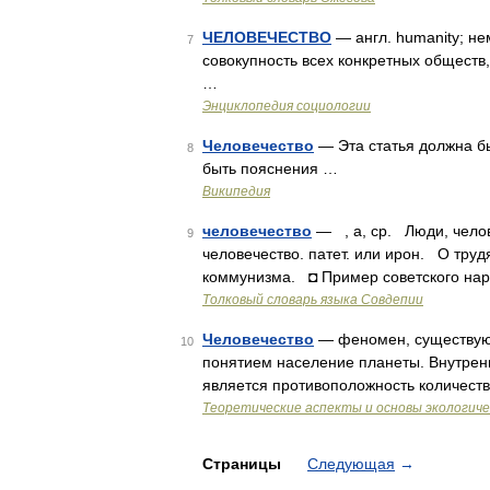
ЧЕЛОВЕЧЕСТВО
— англ. humanity; н
7
совокупность всех конкретных обществ,
…
Энциклопедия социологии
Человечество
— Эта статья должна б
8
быть пояснения …
Википедия
человечество
— , а, ср. Люди, челов
9
человечество. патет. или ирон. О тру
коммунизма. ◘ Пример советского нар
Толковый словарь языка Совдепии
Человечество
— феномен, существующ
10
понятием население планеты. Внутрен
является противоположность количеств
Теоретические аспекты и основы экологич
Страницы
Следующая
→