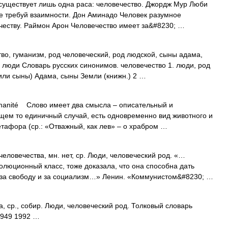
существует лишь одна раса: человечество. Джордж Мур Люби
 не требуй взаимности. Дон Аминадо Человек разумное
вечеству. Раймон Арон Человечество имеет за&#8230; …
о, гуманизм, род человеческий, род людской, сыны адама,
 люди Словарь русских синонимов. человечество 1. люди, род
(или сыны) Адама, сыны Земли (книжн.) 2 …
anité Слово имеет два смысла – описательный и
бщем то единичный случай, есть одновременно вид животного и
етафора (ср.: «Отважный, как лев» – о храбром …
овечества, мн. нет, ср. Люди, человеческий род. «…
олюционный класс, тоже доказала, что она способна дать
 за свободу и за социализм…» Ленин. «Коммунистом&#8230; …
ср., собир. Люди, человеческий род. Толковый словарь
1949 1992 …