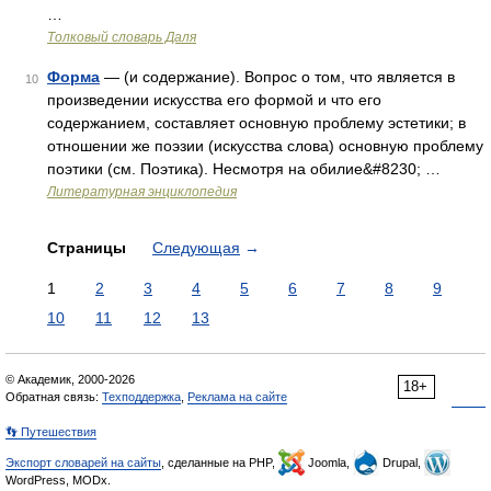
…
Толковый словарь Даля
Форма
— (и содержание). Вопрос о том, что является в
10
произведении искусства его формой и что его
содержанием, составляет основную проблему эстетики; в
отношении же поэзии (искусства слова) основную проблему
поэтики (см. Поэтика). Несмотря на обилие&#8230; …
Литературная энциклопедия
Страницы
Следующая
→
1
2
3
4
5
6
7
8
9
10
11
12
13
© Академик, 2000-2026
18+
Обратная связь:
Техподдержка
,
Реклама на сайте
👣 Путешествия
Экспорт словарей на сайты
, сделанные на PHP,
Joomla,
Drupal,
WordPress, MODx.