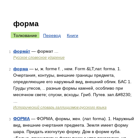
форма
Толкование
Перевод
Книги
форма́т
— формат …
1
Русское словесное ударение
форма
— ы, ж. forme f. , нем. Form &LT;лат. forma. 1.
2
Очертания, контуры, внешние границы предмета,
определяющие его наружный вид, внешний облик. БАС 1.
Груды утесов, .. разные формы камней, особливо при
месячном свете; спуски, всходы. Гриб. Путев. зап.&#8230;
…
Исторический словарь галлицизмов русского языка
ФОРМА
— ФОРМА, формы, жен. (лат. forma). 1. Наружный
3
вид, внешние очертания предмета. Земля имеет форму
шара. Придать изогнутую форму. Дом в форме куба.