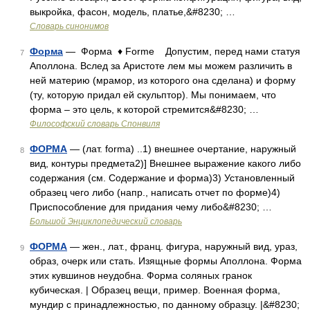
выкройка, фасон, модель, платье,&#8230; …
Словарь синонимов
Форма
— Форма ♦ Forme Допустим, перед нами статуя
7
Аполлона. Вслед за Аристоте лем мы можем различить в
ней материю (мрамор, из которого она сделана) и форму
(ту, которую придал ей скульптор). Мы понимаем, что
форма – это цель, к которой стремится&#8230; …
Философский словарь Спонвиля
ФОРМА
— (лат. forma) ..1) внешнее очертание, наружный
8
вид, контуры предмета2)] Внешнее выражение какого либо
содержания (см. Содержание и форма)3) Установленный
образец чего либо (напр., написать отчет по форме)4)
Приспособление для придания чему либо&#8230; …
Большой Энциклопедический словарь
ФОРМА
— жен., лат., франц. фигура, наружный вид, ураз,
9
образ, очерк или стать. Изящные формы Аполлона. Форма
этих кувшинов неудобна. Форма соляных гранок
кубическая. | Образец вещи, пример. Военная форма,
мундир с принадлежностью, по данному образцу. |&#8230;