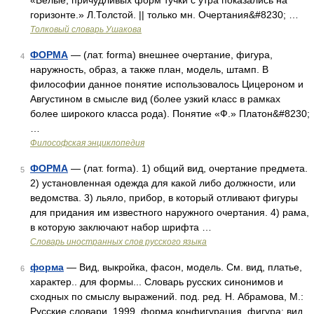
«Белые, причудливых форм тучки с утра показались на
горизонте.» Л.Толстой. || только мн. Очертания&#8230; …
Толковый словарь Ушакова
ФОРМА
— (лат. forma) внешнее очертание, фигура,
4
наружность, образ, а также план, модель, штамп. В
философии данное понятие использовалось Цицероном и
Августином в смысле вид (более узкий класс в рамках
более широкого класса рода). Понятие «Ф.» Платон&#8230;
…
Философская энциклопедия
ФОРМА
— (лат. forma). 1) общий вид, очертание предмета.
5
2) установленная одежда для какой либо должности, или
ведомства. 3) льяло, прибор, в который отливают фигуры
для придания им известного наружного очертания. 4) рама,
в которую заключают набор шрифта …
Словарь иностранных слов русского языка
форма
— Вид, выкройка, фасон, модель. См. вид, платье,
6
характер.. для формы... Словарь русских синонимов и
сходных по смыслу выражений. под. ред. Н. Абрамова, М.:
Русские словари, 1999. форма конфигурация, фигура; вид,