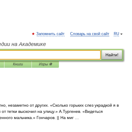
Запомнить сайт
Словарь на свой сайт
RU
едии на Академике
Найти!
Книги
Игры ⚽
, незаметно от других. «Сколько горьких слез украдкой я в
 от тетки выскочил на улицу.» А.Тургенев. «Видеться
енного мальчика.» Гончаров. || На миг …