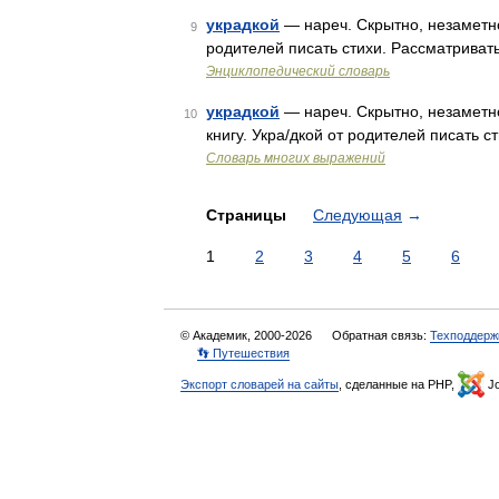
украдкой
— нареч. Скрытно, незаметно о
9
родителей писать стихи. Рассматривать
Энциклопедический словарь
украдкой
— нареч. Скрытно, незаметно 
10
книгу. Укра/дкой от родителей писать с
Словарь многих выражений
Страницы
Следующая
→
1
2
3
4
5
6
© Академик, 2000-2026
Обратная связь:
Техподдерж
👣 Путешествия
Экспорт словарей на сайты
, сделанные на PHP,
Jo