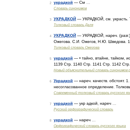
украдкой
— См …
2
Словарь синонимов
УКРАДКОЙ
— УКРАДКОЙ, см. украсть. 
3
Толковый словарь Даля
УКРАДКОЙ
— УКРАДКОЙ, нареч. (разг.)
4
Ожегова. С.И. Ожегов, Н.Ю. Шведова. 
Толковый словарь Ожегова
украдкой
— • тайно, втайне, тайком, и
5
1139 Стр. 1140 Стр. 1141 Стр. 1142 Стр
Новый объяснительный словарь синонимов р
Украдкой
— нареч. качеств. обстоят. 1
6
несогласованное определение. Толков
Современный толковый словарь русского я
украдкой
— укр адкой, нареч …
7
Русский орфографический словарь
украдкой
— нареч …
8
Орфографический словарь русского языка