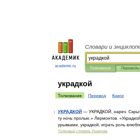
Словари и энциклоп
academic.ru
Толкования
Переводы
украдкой
Толкование
Перевод
Книги
УКРАДКОЙ
— УКРАДКОЙ, нареч. Скрытно
1
ту ночь пролью.» Лермонтов. «Украдкой
урывками, украдкой, играть роль влюбл
Толковый словарь Ушакова