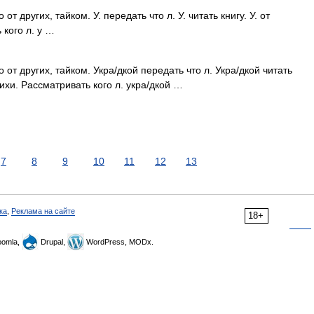
т других, тайком. У. передать что л. У. читать книгу. У. от
 кого л. у …
от других, тайком. Укра/дкой передать что л. Укра/дкой читать
тихи. Рассматривать кого л. укра/дкой …
7
8
9
10
11
12
13
ка
,
Реклама на сайте
18+
omla,
Drupal,
WordPress, MODx.