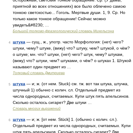
осторожный, светский Тонкое обращение. Ср. (У дамы,
приятной во всех отношениях) все было облечено самою
тонкою светскостью... Гоголь. Мертвые души. 1, 9. Ср. Но
только какое тонкое обращение! Сейчас можно
увидеть&#8230; …
Большой толково-фразеологический словарь Михельсона
штука
— сущ., ж., употр. часто Морфология: (нет) чего?
4
штуки, чему? штуке, (вижу) что? штуку, чем? штукой, о чём?
о штуке; мн. что? штуки, (нет) чего? штук, чему? штукам,
(вижу) что? штуки, чем? штуками, о чём? о штуках 1. Штукой
называют один предмет из …
Толковый словарь Дмитриева
штука
— и; ж. (от нем. Stuck) см. тж. вот так штука, штучка,
5
штучный 1) обычно с колич. сл. Отдельный предмет из
числа однородных, считаемых. Купи штук пять апельсинов.
Сколько осталось сигарет? Две штуки …
Словарь многих выражений
штука
— и; ж. [от нем. Stück] 1. (обычно с колич. сл.).
6
Отдельный предмет из числа однородных, считаемых. Купи
штук пять апельсинов. Сколько осталось сигарет? Две