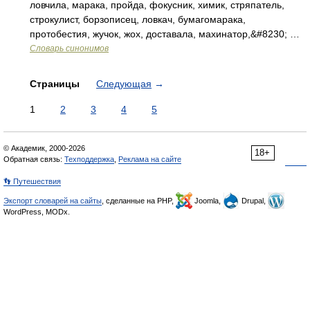
ловчила, марака, пройда, фокусник, химик, стряпатель,
строкулист, борзописец, ловкач, бумагомарака,
протобестия, жучок, жох, доставала, махинатор,&#8230; …
Словарь синонимов
Страницы
Следующая
→
1
2
3
4
5
© Академик, 2000-2026
18+
Обратная связь:
Техподдержка
,
Реклама на сайте
👣 Путешествия
Экспорт словарей на сайты
, сделанные на PHP,
Joomla,
Drupal,
WordPress, MODx.