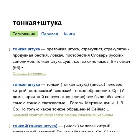
тонкая+штука
Толкование
Перевод
Книги
тонкая штука
— претонкая штука, стрекулист, стрекулятник,
1
продувная бестия, ловкач, протобестия Словарь русских
синонимов. тонкая штука сущ., кол во синонимов: 6 • ловкач
(66) • …
Словарь синонимов
тонкая штука
— тонкий (тонкая штука) (иноск.) человек
2
хитрый, осторожный, светский Тонкое обращение. Ср. (У
дамы, приятной во всех отношениях) все было облечено
самою тонкою светскостью... Гоголь. Мертвые души. 1, 9.
Ср. Но только какое тонкое обращение! Сейчас …
Большой толково-фразеологический словарь Михельсона
тонкий(тонкая штука)
— (иноск.) человек хитрый,
3