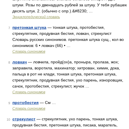
штуки. Розы по двенадцать рублей за штуку. У тебя рубашек
десять штук. 2. (обычно с опр.).&#8230; …
Энциклопедический словарь
претонкая штука
— тонкая штука, протобестия,
7
стрекулятник, продувная бестия, ловкач, стрекулист
Словарь русских синонимов. претонкая штука сущ., кол во
синонимов: 6 • ловкач (66) • …
Словарь синонимов
ловкач
— ловчила, пройд(ох)а, проныра, пролаза, жох;
8
заправила, воротила, махинатор; хитрован, химик, дока,
пальца в рот не клади, тонкая штука, претонкая штука,
стрекулятник, продувная бестия, ухо парень, изноровщик,
сачок, протобестия, стрекулист, жучок …
Словарь синонимов
протобестия
— См …
9
Словарь синонимов
стрекулист
— стрекулятник, ухо парень, тонкая штука,
10
продувная бестия, претонкая штука, писака, маратель,