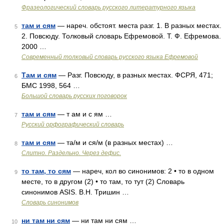
Фразеологический словарь русского литературного языка
там и сям
— нареч. обстоят. места разг. 1. В разных местах.
5
2. Повсюду. Толковый словарь Ефремовой. Т. Ф. Ефремова.
2000 …
Современный толковый словарь русского языка Ефремовой
Там и сям
— Разг. Повсюду, в разных местах. ФСРЯ, 471;
6
БМС 1998, 564 …
Большой словарь русских поговорок
там и сям
— т ам и с ям …
7
Русский орфографический словарь
там и сям
— та/м и ся/м (в разных местах) …
8
Слитно. Раздельно. Через дефис.
то там, то сям
— нареч, кол во синонимов: 2 • то в одном
9
месте, то в другом (2) • то там, то тут (2) Словарь
синонимов ASIS. В.Н. Тришин …
Словарь синонимов
ни там ни сям
— ни там ни сям …
10