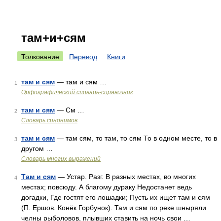
там+и+сям
Толкование
Перевод
Книги
там и сям
— там и сям …
1
Орфографический словарь-справочник
там и сям
— См …
2
Словарь синонимов
там и сям
— там сям, то там, то сям То в одном месте, то в
3
другом …
Словарь многих выражений
Там и сям
— Устар. Разг. В разных местах, во многих
4
местах; повсюду. А благому дураку Недостанет ведь
догадки, Где гостят его лошадки; Пусть их ищет там и сям
(П. Ершов. Конёк Горбунок). Там и сям по реке шныряли
челны рыболовов, плывших ставить на ночь свои …