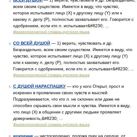
ВСЕЙ ДУШОЙ
— 1) верить; чувствовать и др. Безраздельно,
3
всем своим существом. Имеется в виду, что чувство,
которое испытывает лицо (X) к другому лицу (Y) или к
какому л. делу (Р), полностью захватывает его. Говорится с
одобрением, если кто л. испытывает&#8230; …
Фразеологический словарь русского языка
СО ВСЕЙ ДУШОЙ
— 1) верить; чувствовать и др.
4
Безраздельно, всем своим существом. Имеется в виду, что
чувство, которое испытывает лицо (X) к другому лицу (Y)
или к какому л. делу (Р), полностью захватывает его.
Говорится с одобрением, если кто л. испытывает&#8230; …
Фразеологический словарь русского языка
С ДУШОЙ НАРАСПАШКУ
— кто у кого Открыт, прост и
5
искренен в проявлении своих чувств и мыслей.
Подразумевается, что кто л. не склонен или даже не
способен скрывать свои мысли и чувства. Имеется в виду,
что лицо (Х) в общении с другими людьми проявляет
доверчивость,&#8230; …
Фразеологический словарь русского языка
искренне
— чистосердечно, положа руку на сердце, от
6