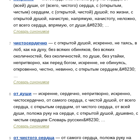
(всей) души, от (всего, чистого) сердца, с (открытым,
чистым) сердцем, с (открытой, чистой) душой; по жизни, с
открытой душой, начистую, напрямую, начистоту, неложно,
от всего сердца, впрямую, от души,&#8230; …
Словарь синонимов
чистосердечно
— с открытой душой, искренно, не таясь, в
7
лоб, как на духу, без всяких обиняков, без всяких
околичностей, без околичностей, по душе, без утайки,
непритворно, как перед богом, искренне, не обинуясь,
откровенно, честно, невинно, с открытым сердцем,&#8230;
…
Словарь синонимов
от души
— искренне, сердечно, непритворно, искренно,
8
чистосердечно, от самого сердца, с чистой душой, от всего
сердца, с открытым сердцем, от чистого сердца, от всей
души, положа руку на сердце, с открытой душой, душевно, с
чистым сердцем Словарь русских&#8230; …
Словарь синонимов
от чистого сердца
— от самого сердца, положа руку на
9