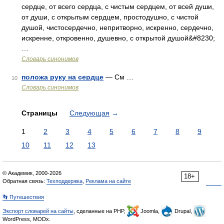
сердце, от всего сердца, с чистым сердцем, от всей души,
от души, с открытым сердцем, простодушно, с чистой
душой, чистосердечно, непритворно, искренно, сердечно,
искренне, откровенно, душевно, с открытой душой&#8230;
…
Словарь синонимов
положа руку на сердце
— См …
10
Словарь синонимов
Страницы
Следующая
→
1
2
3
4
5
6
7
8
9
10
11
12
13
© Академик, 2000-2026
18+
Обратная связь:
Техподдержка
,
Реклама на сайте
👣 Путешествия
Экспорт словарей на сайты
, сделанные на PHP,
Joomla,
Drupal,
WordPress, MODx.