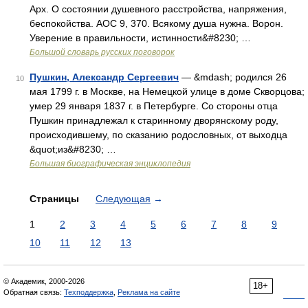
Арх. О состоянии душевного расстройства, напряжения,
беспокойства. АОС 9, 370. Всякому душа нужна. Ворон.
Уверение в правильности, истинности&#8230; …
Большой словарь русских поговорок
Пушкин, Александр Сергеевич
— &mdash; родился 26
10
мая 1799 г. в Москве, на Немецкой улице в доме Скворцова;
умер 29 января 1837 г. в Петербурге. Со стороны отца
Пушкин принадлежал к старинному дворянскому роду,
происходившему, по сказанию родословных, от выходца
&quot;из&#8230; …
Большая биографическая энциклопедия
Страницы
Следующая
→
1
2
3
4
5
6
7
8
9
10
11
12
13
© Академик, 2000-2026
18+
Обратная связь:
Техподдержка
,
Реклама на сайте