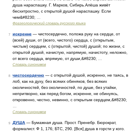
душа нараспашку. Г. Марков, Сибирь.Алёша живёт
бесхитростно, с открытой душой нараспашку. Если
чем&#8230; …
Фразеологический словарь русского языка
искренне
— чистосердечно, положа руку на сердце, от
7
(всей) души, от (всего, чистого) сердца, с (открытым,
чистым) сердцем, с (открытой, чистой) душой; по жизни, с
открытой душой, начистую, напрямую, начистоту, неложно,
от всего сердца, впрямую, от души,&#8230; …
Словарь синонимов
чистосердечно
— с открытой душой, искренно, не таясь, в
8
лоб, как на духу, без всяких обиняков, без всяких
околичностей, без околичностей, по душе, без утайки,
непритворно, как перед богом, искренне, не обинуясь,
откровенно, честно, невинно, с открытым сердцем,&#8230;
…
Словарь синонимов
ДУША
— Бумажная душа. Прост. Пренебр. Бюрократ,
9
формалист. Ф 1, 176; БТС, 290. [Вся] душа в горсти у кого.