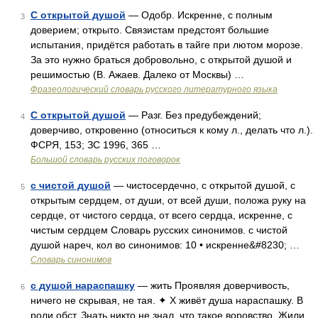
С открытой душой
— Одобр. Искренне, с полным
3
доверием; открыто. Связистам предстоят большие
испытания, придётся работать в тайге при лютом морозе.
За это нужно браться добровольно, с открытой душой и
решимостью (В. Ажаев. Далеко от Москвы) …
Фразеологический словарь русского литературного языка
С открытой душой
— Разг. Без предубеждений;
4
доверчиво, откровенно (относиться к кому л., делать что л.).
ФСРЯ, 153; ЗС 1996, 365 …
Большой словарь русских поговорок
с чистой душой
— чистосердечно, с открытой душой, с
5
открытым сердцем, от души, от всей души, положа руку на
сердце, от чистого сердца, от всего сердца, искренне, с
чистым сердцем Словарь русских синонимов. с чистой
душой нареч, кол во синонимов: 10 • искренне&#8230; …
Словарь синонимов
с душой нараспашку
— жить Проявляя доверчивость,
6
ничего не скрывая, не тая. ✦ Х живёт душа нараспашку. В
роли обст. Знать никто не знал, что такое воровство. Жили