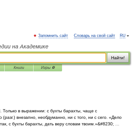
Запомнить сайт
Словарь на свой сайт
RU
едии на Академике
Найти!
Книги
Игры ⚽
олько в выражении: с бухты барахты, чаще с
разг.) внезапно, необдуманно, ни с того, ни с сего. «Дело
 так, с бухты барахты, дать веру словам твоим.»&#8230; …