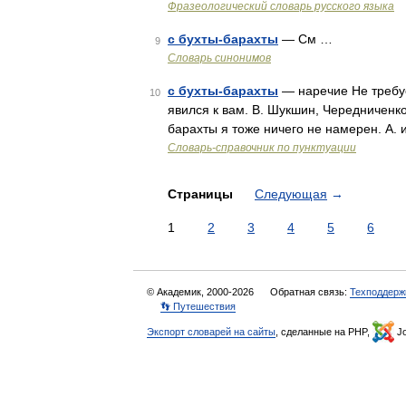
Фразеологический словарь русского языка
с бухты-барахты
— См …
9
Словарь синонимов
с бухты-барахты
— наречие Не требуе
10
явился к вам. В. Шукшин, Чередниченко
барахты я тоже ничего не намерен. А. 
Словарь-справочник по пунктуации
Страницы
Следующая
→
1
2
3
4
5
6
© Академик, 2000-2026
Обратная связь:
Техподдерж
👣 Путешествия
Экспорт словарей на сайты
, сделанные на PHP,
Jo