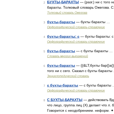
БУХТЫ-БАРАХТЫ
— (разг.) ни с того 
2
барахты. Толковый словарь Ожегова. С
Толковый словарь Ожегова
бухты-барахты
— бухты барахты …
3
Орфографический словарь-справочник
бухты-барахты: с
— бухты барахты: 
4
Орфографический словарь-справочник
бухты-барахты
— с бухты барахты …
5
Словарь многих выражений
бухты-барахты
— {{&LT;бухты бар{}а{}
6
того ни с сего. Сказал с бухты барахты
Энциклопедический словарь
с бухты-барахты
— с бухты барахты 
7
Орфографический словарь-справочник
С БУХТЫ-БАРАХТЫ
— действовать Вд
8
что лицо, группа лиц (Х) делает что л
Говорится с неодобрением. неформ. ✦ 