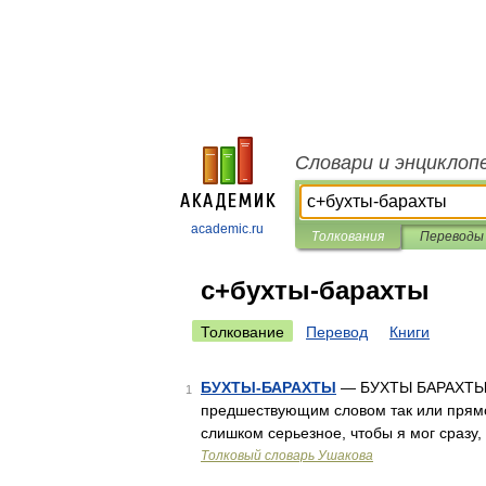
Словари и энциклоп
academic.ru
Толкования
Переводы
с+бухты-барахты
Толкование
Перевод
Книги
БУХТЫ-БАРАХТЫ
— БУХТЫ БАРАХТЫ. Т
1
предшествующим словом так или прямо (
слишком серьезное, чтобы я мог сразу,
Толковый словарь Ушакова