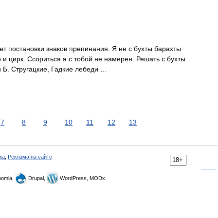
т постановки знаков препинания. Я не с бухты барахты
 и цирк. Ссориться я с тобой не намерен. Решать с бухты
и Б. Стругацкие, Гадкие лебеди …
7
8
9
10
11
12
13
ка
,
Реклама на сайте
18+
omla,
Drupal,
WordPress, MODx.