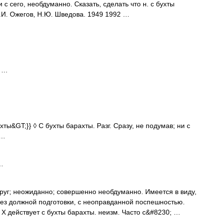
ни с сего, необдуманно. Сказать, сделать что н. с бухты
.И. Ожегов, Н.Ю. Шведова. 1949 1992 …
с …
хты&GT;}} ◊ С бухты барахты. Разг. Сразу, не подумав; ни с
 …
…
руг; неожиданно; совершенно необдуманно. Имеется в виду,
. без должной подготовки, с неоправданной поспешностью.
Х действует с бухты барахты. неизм. Часто с&#8230; …