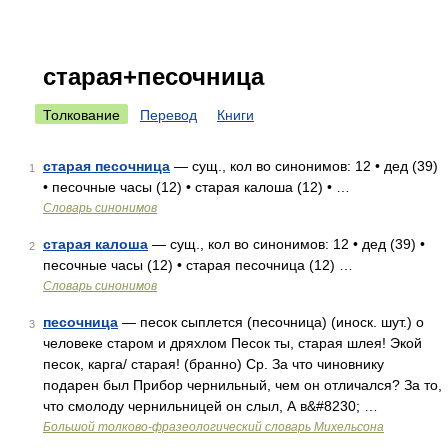
старая+песочница
Толкование
Перевод
Книги
старая песочница
— сущ., кол во синонимов: 12 • дед (39)
1
• песочные часы (12) • старая калоша (12) • …
Словарь синонимов
старая калоша
— сущ., кол во синонимов: 12 • дед (39) •
2
песочные часы (12) • старая песочница (12) …
Словарь синонимов
песочница
— песок сыплется (песочница) (иноск. шут.) о
3
человеке старом и дряхлом Песок ты, старая шлея! Экой
песок, карга/ старая! (бранно) Ср. За что чиновнику
подарен был Прибор чернильный, чем он отличался? За то,
что смолоду чернильницей он слыл, А в&#8230; …
Большой толково-фразеологический словарь Михельсона