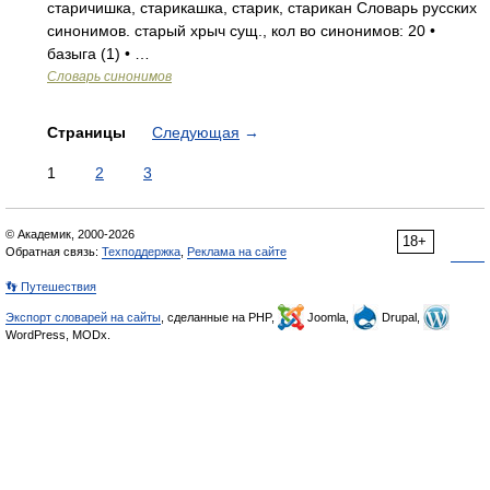
старичишка, старикашка, старик, старикан Словарь русских
синонимов. старый хрыч сущ., кол во синонимов: 20 •
базыга (1) • …
Словарь синонимов
Страницы
Следующая
→
1
2
3
© Академик, 2000-2026
18+
Обратная связь:
Техподдержка
,
Реклама на сайте
👣 Путешествия
Экспорт словарей на сайты
, сделанные на PHP,
Joomla,
Drupal,
WordPress, MODx.