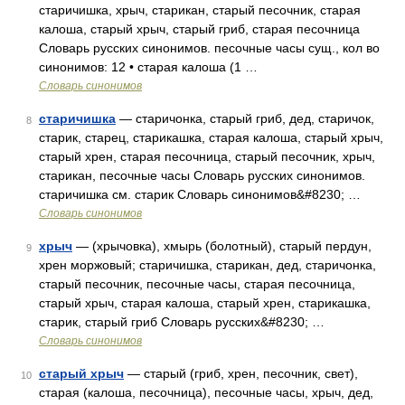
старичишка, хрыч, старикан, старый песочник, старая
калоша, старый хрыч, старый гриб, старая песочница
Словарь русских синонимов. песочные часы сущ., кол во
синонимов: 12 • старая калоша (1 …
Словарь синонимов
старичишка
— старичонка, старый гриб, дед, старичок,
8
старик, старец, старикашка, старая калоша, старый хрыч,
старый хрен, старая песочница, старый песочник, хрыч,
старикан, песочные часы Словарь русских синонимов.
старичишка см. старик Словарь синонимов&#8230; …
Словарь синонимов
хрыч
— (хрычовка), хмырь (болотный), старый пердун,
9
хрен моржовый; старичишка, старикан, дед, старичонка,
старый песочник, песочные часы, старая песочница,
старый хрыч, старая калоша, старый хрен, старикашка,
старик, старый гриб Словарь русских&#8230; …
Словарь синонимов
старый хрыч
— старый (гриб, хрен, песочник, свет),
10
старая (калоша, песочница), песочные часы, хрыч, дед,