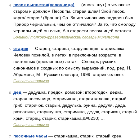
песок сыплется(песочница)
— (иноск. шут.) о человеке
4
старом и дряхлом Песок ты, старая шлея! Экой песок,
карга/ старая! (бранно) Ср. За что чиновнику подарен был
Прибор чернильный, чем он отличался? За то, что смолоду
чернильницей он слыл, А в старости песочницей остался …
Большой толково-фразеологический словарь Михельсона
старик
— Старец; старина, старушенция, старикашка.
5
Человек пожилой, в летах, в преклонном возрасте, в
почтенных (преклонных) летах... Словарь русских
синонимов и сходных по смыслу выражений. под. ред. Н.
Абрамова, М.: Русские словари, 1999. старик человек …
Словарь синонимов
дед
— дедушка, предок; домовой; второгодок; дедка,
6
старая песочница, старичишка, старая калоша, старый
гриб, старичок, старый, дедулька, руина, дедуля, деда,
развалина, старинушка, старичина, дедок, старикан, старый
хрыч, старец, старик, старикашка,&#8230; …
Словарь синонимов
песочные часы
— старикашка, старик, старый хрен,
7