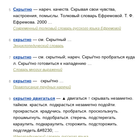
Скрытно
— нареч. качеств. Скрывая свои чувства,
5
настроения, помыслы. Толковый словарь Ефремовой. Т. Ф.
Ефремова. 2000 …
Современный толковый словарь русского языка Ефремовой
скрытно
— см. Скрытный …
6
Энциклопедический словарь
скрытно
— см. скрытный; нареч. Скры/тно пробраться куда
7
л. Скры/тно готовиться к нападению …
Словарь многих выражений
скрытно
— скры/тно …
8
Правописание трудных наречий
скрытно двигаться
— ▲ двигаться ↑ скрывать незаметно.
9
тайком. красться. подкрасться незаметно подойти.
прокрасться. крадучись. пробраться. проскользнуть.
прошмыгнуть. подобраться. стеречь. подстерегать.
караулить. подкараулить. сторожить. подсторожить.
подглядеть.&#8230; …
Идеографический словарь русского языка