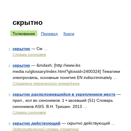
скрытно
Толкование
Перевод
Книги
скрытно
— См …
1
Словарь синонимов
скрытно
— &mdash; [http://www.iks
2
media.ru/glossary/index.html?glossid=2400324] Тематики
электросвязь, основные понятия EN indiscriminately …
Справочник технического переводчика
скрытно расположившийся в укрепленном месте
—
3
прил., кол во синонимов: 1 • засевший (51) Словарь
синонимов ASIS. В.Н. Тришин. 2013 …
Словарь синонимов
скрытно действующий
— скрытно действующий …
4
Орфографический словарь-справочник