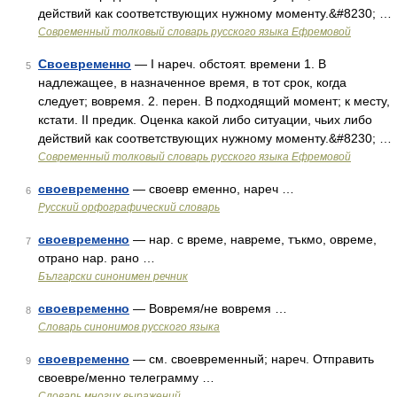
действий как соответствующих нужному моменту.&#8230; …
Современный толковый словарь русского языка Ефремовой
Своевременно
— I нареч. обстоят. времени 1. В
5
надлежащее, в назначенное время, в тот срок, когда
следует; вовремя. 2. перен. В подходящий момент; к месту,
кстати. II предик. Оценка какой либо ситуации, чьих либо
действий как соответствующих нужному моменту.&#8230; …
Современный толковый словарь русского языка Ефремовой
своевременно
— своевр еменно, нареч …
6
Русский орфографический словарь
своевременно
— нар. с време, навреме, тъкмо, овреме,
7
отрано нар. рано …
Български синонимен речник
своевременно
— Вовремя/не вовремя …
8
Словарь синонимов русского языка
своевременно
— см. своевременный; нареч. Отправить
9
своевре/менно телеграмму …
Словарь многих выражений