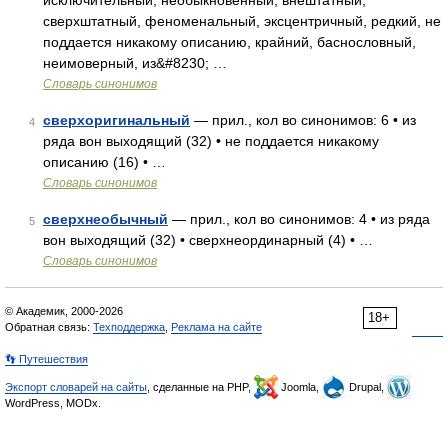
исключительный, необыкновенный, внештатный,
сверхштатный, феноменальный, эксцентричный, редкий, не
поддается никакому описанию, крайний, баснословный,
неимоверный, из&#8230; …
Словарь синонимов
сверхоригинальный
— прил., кол во синонимов: 6 • из
4
ряда вон выходящий (32) • не поддается никакому
описанию (16) • …
Словарь синонимов
сверхнеобычный
— прил., кол во синонимов: 4 • из ряда
5
вон выходящий (32) • сверхнеординарный (4) • …
Словарь синонимов
© Академик, 2000-2026
18+
Обратная связь:
Техподдержка
,
Реклама на сайте
👣 Путешествия
Экспорт словарей на сайты
, сделанные на PHP,
Joomla,
Drupal,
WordPress, MODx.