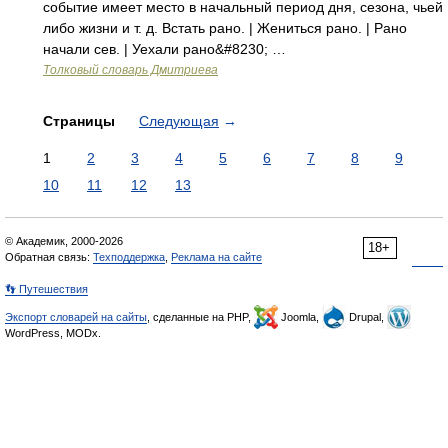
событие имеет место в начальный период дня, сезона, чьей
либо жизни и т. д. Встать рано. | Жениться рано. | Рано
начали сев. | Уехали рано&#8230; …
Толковый словарь Дмитриева
Страницы
Следующая
→
1
2
3
4
5
6
7
8
9
10
11
12
13
© Академик, 2000-2026
18+
Обратная связь:
Техподдержка
,
Реклама на сайте
👣 Путешествия
Экспорт словарей на сайты
, сделанные на PHP,
Joomla,
Drupal,
WordPress, MODx.