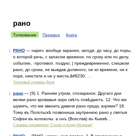
рано
Толкование
Перевод
Книги
РАНО
— нареч. вообще заранее, загодя, до часу, до поры,
1
о которой речь; с запасом времени, по сроку или по делу,
событию, ·противоп. поздно; | преждевременно, слишком
рано, до срока, не выждав должного, не ко времени, не к
поре, некстати и не у места,&#8230; …
Толковый словарь Даля
рано
— (9) 1. Ранним утром, спозаранок: Другаго дни
2
велми рано кровавыя зори свѣтъ повѣдаютъ. 12. Что ми
шумить, что ми звенить давечя рано предъ зорями? 18.
Тому въ Полотьскѣ позвониша заутренюю рано у святыя
Софеи въ колоколы: а онъ (Всеслав) въ Кыевѣ …
Словарь-справочник "Слово о полку Игореве"