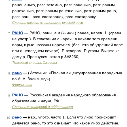
ранешенько, разг. затемно, разг. раненько, разг. раным
ранехонько, разг. раным ранешенько, разг. раным рано,
разг. рань, разг. спозаранок, разг. спозаранку …
Словарь-тезаурус синонимов русской речи
РАНО
— РАНО, раньше и (книжн.) ранее, нареч. 1. (сравн.
7
не употр.). В сочетании с нареч.: в начале того времени,
поры, к рые названы наречием (без него об утренней поре
или о непозднем вечере). Р. вечером. Р. утром. Вышел из
дому р. Проснулся, встал р.&#8230; …
Толковый словарь Ожегова
рано
— (Источник: «Полная акцентуированная парадигма
8
по А. А. Зализняку») …
Формы слов
РАНО
— Российская академия народного образования
9
образование и наука, РФ …
Словарь сокращений и аббревиатур
рано
— нар., употр. часто 1. Если что либо происходит,
10
делается рано, то это означает, что какое либо действие,