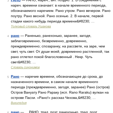
РАНО
— РАНО, нареч.; ант. поздно. 1. В соединении с
3
нареч. времени означает: в начале временного периода,
обозначаемого наречием. Рано утром. Рано вечером. Рано
поутру. Рано весной. Рано осенью. 2. В начале, первой
стадии какого нибудь периода времени&#8230; …
Толковый словарь Ушакова
рано
— Раненько, ранехонько, заранее, загодя,
4
заблаговременно, безвременно, довременно,
преждевременно; спозаранку, на рассвете, на заре, чем
свет, чуть свет. От души моей, довременно растленной, так
рано отлетел покой благословенный . Некр. Чуть
свет&#8230; …
Словарь синонимов
Рано
— наречие времени, обозначающее до срока, до
5
назначенного времени, в самом начале временного
периода (преждевременно, загодя, заранее) Рано (остров)
Остров Вануату Рано Рараку (исп. Rano Raraku) вулкан на
острове Пасхи. «Рано!» рассказ Чехова,&#8230; …
Википедия
рано
— РАНО, трад. поэт. ранехонько, трад. поэт.
6