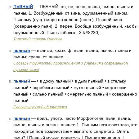
ПЬЯНЫЙ
— ПЬЯНЫЙ, ая, ое; пьян, пьяна, пьяно, пьяны и
3
пьяны. 1. Возбуждённый от вина, одурманенный вином.
Пьяному (сущ.) море по колено (посл.). Пьяней вина
(совершенно пьян). 2. перен. Вообще возбуждённый, как бы
одурманенный. Пьян любовью. 3.&#8230; …
Толковый словарь Ожегова
пьяный
— пьяный, кратк. ф. пьян, пьяна, пьяно, пьяны и
4
пьяны; сравн. ст. пьянее …
Словарь трудностей произношения и ударения в современном
русском языке
пьяный
— • в доску пьяный • в дым пьяный • в стельку
5
пьяный • вдребезги пьяный • жутко пьяный • мертвецки
пьяный • сильно пьяный • смертельно пьяный • совершенно
пьяный …
Словарь русской идиоматики
пьяный
— прил., употр. часто Морфология: пьян, пьяна,
6
пьяно, пьяны и пьяны; пьянее 1. Пьяным называют того, кто
находится под воздействием выпитого спиртного. Опять
пьян? | Пьяный мужик, водитель. | Пьяная женщина. |