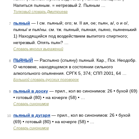
Напиться пьяным. = нетрезвый 2. Пьяным …
Толковый словарь Дмитриева
пьяный
— I см. пьяный; ого; м. II ая, ое; пьян, а/, о и о/,
7
пьяны/ и пья/ны. см. тж. пьяный, пьяная, пьяно, пьяненький
1) Находящийся под воздействием выпитого спиртного;
нетрезвый. Опять пьян? …
Словарь многих выражений
ПЬЯНЫЙ
— Распьяно (спьяну) пьяный. Кар., Пск. Неодобр.
8
О человеке, находящемся в состоянии сильного
алкогольного опьянения. СРГК 5, 374; СПП 2001, 64 …
Большой словарь русских поговорок
пьяный в доску
— прил., кол во синонимов: 26 • бухой (69)
9
• готовый (80) • на кочерге (58) • …
Словарь синонимов
пьяный в дугаря
— прил., кол во синонимов: 26 • бухой
10
(69) • готовый (80) • на кочерге (58) • …
Словарь синонимов