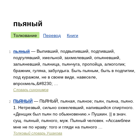
пьяный
Толкование
Перевод
Книги
пьяный
— Выпивший, подвыпивший, подпивший,
1
подгулявший, хмельной, захмелевший, опьяневший,
запьяневший, пьяница, пьянчуга, пропойца, алкоголик;
бражник, гуляка, забулдыга. Быть пьяным, быть в подпитии,
под куражом, не в своем виде, навеселе,
впрохмель,&#8230; …
Словарь синонимов
ПЬЯНЫЙ
— ПЬЯНЫЙ, пьяная, пьяное; пьян, пьяна, пьяно.
2
1. Нетрезвый, сильно охмелевший, напившийся спиртного.
«Денщик был пьян по обыкновению.» Пушкин. || в знач.
сущ. пьяный, пьяного, муж. Пьяный человек. «Ассамблеи
мне не по нраву: того и гляди на пьяного …
Толковый словарь Ушакова