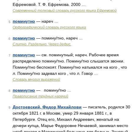
Ефремовой. Т. Ф. Ефремова. 2000 …
Современный толковый словарь русского языка Ефремовой
поминутно
— нареч …
5
Орфографический словарь русского языка
поминутно
— помину/тно, нареч …
6
Слитно. Раздельно. Через дефис.
поминутно
— см. поминутный; нареч. Рабочее время
7
распределено помину/тно. Помину/тно слышатся звонки.
Помину/тно беспокоят. Помину/тно натыкался на кого , что
л. Помину/тно задевал кого , что л. Говор …
Словарь многих выражений
поминутно
— помину/тно …
8
Правописание трудных наречий
Достоевский, Федор Михайлови
— писатель, родился 30
9
октября 1821 г. в Москве, умер 29 января 1881 г., в
Петербурге. Отец его, Михаил Андреевич, женатый на
дочери купца, Марье Федоровне Нечаевой, занимал место
штаб лекаря в Мариинской больнице для бедных. Занятый