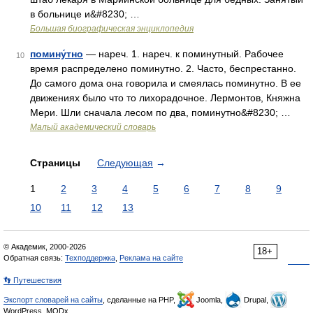
в больнице и&#8230; …
Большая биографическая энциклопедия
помину́тно
— нареч. 1. нареч. к поминутный. Рабочее
10
время распределено поминутно. 2. Часто, беспрестанно.
До самого дома она говорила и смеялась поминутно. В ее
движениях было что то лихорадочное. Лермонтов, Княжна
Мери. Шли сначала лесом по два, поминутно&#8230; …
Малый академический словарь
Страницы
Следующая
→
1
2
3
4
5
6
7
8
9
10
11
12
13
© Академик, 2000-2026
18+
Обратная связь:
Техподдержка
,
Реклама на сайте
👣 Путешествия
Экспорт словарей на сайты
, сделанные на PHP,
Joomla,
Drupal,
WordPress, MODx.