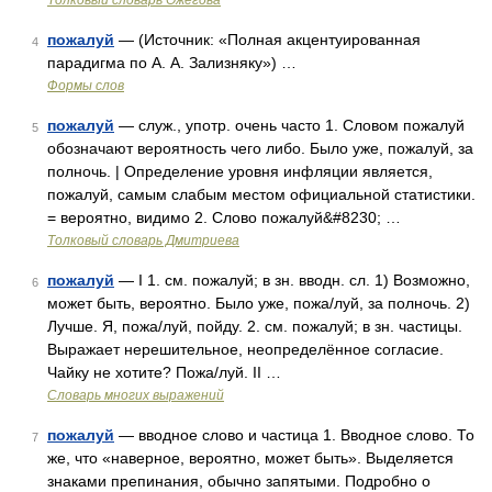
Толковый словарь Ожегова
пожалуй
— (Источник: «Полная акцентуированная
4
парадигма по А. А. Зализняку») …
Формы слов
пожалуй
— служ., употр. очень часто 1. Словом пожалуй
5
обозначают вероятность чего либо. Было уже, пожалуй, за
полночь. | Определение уровня инфляции является,
пожалуй, самым слабым местом официальной статистики.
= вероятно, видимо 2. Слово пожалуй&#8230; …
Толковый словарь Дмитриева
пожалуй
— I 1. см. пожалуй; в зн. вводн. сл. 1) Возможно,
6
может быть, вероятно. Было уже, пожа/луй, за полночь. 2)
Лучше. Я, пожа/луй, пойду. 2. см. пожалуй; в зн. частицы.
Выражает нерешительное, неопределённое согласие.
Чайку не хотите? Пожа/луй. II …
Словарь многих выражений
пожалуй
— вводное слово и частица 1. Вводное слово. То
7
же, что «наверное, вероятно, может быть». Выделяется
знаками препинания, обычно запятыми. Подробно о