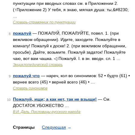
пунктуации при вводных словах см. в Приложении 2.
(↑Приложение 2) У тебя, я знаю, мягкая душа: ты,&#8230;
…
Словарь-справочник по пунктуации
пожалуй
— ПОЖАЛУЙ, ПОЖАЛУЙТЕ, повел. 1. (при
8
вежливом обращении). Идите, заходите. Пожалуйте в
комнату! Пожалуй к доске! 2. (при вежливом обращении,
просьбе). Дайте, возьмите. Пожалуй задаток! Пожалуйте
чаю, вот вам чашка. ◁ Пожалуй. I. в зн. вводн. сл. 1 …
Энциклопедический словарь
пожалуй что
— нареч, кол во синонимов: 52 • будто (61) •
9
вернее всего (45) • верней всего (46) • …
Словарь синонимов
Пожалуй, ищи; а как нет, так не взыщи!
— См.
10
ДОСТАТОК УБОЖЕСТВО …
В.И. Даль. Пословицы русского народа
Страницы
Следующая
→