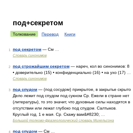
под+секретом
Толкование
Перевод
Книги
под секретом
— См …
1
Словарь синонимов
под строжайшим секретом
— нареч, кол во синонимов: 8
2
• доверительно (15) • конфиденциально (16) • на ухо (17) …
Словарь синонимов
под спудом
— (под сосудом) прикрытое, в закрытье скрыто
3
Дело лежит под спудом под сукном Ср. Ежели в стране нет
(литературы), то это значит, что духовные силы находятся в
отсутствии или лежат глубоко под спудом. Салтыков.
Круглый год. 1 е мая. Ср. Скажу вам&#8230; …
Большой толково-фразеологический словарь Михельсона
под спудом
— См …
4