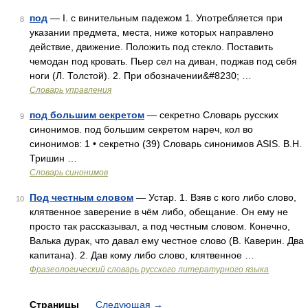
под
— I. с винительным падежом 1. Употребляется при
8
указании предмета, места, ниже которых направлено
действие, движение. Положить под стекло. Поставить
чемодан под кровать. Пьер сел на диван, поджав под себя
ноги (Л. Толстой). 2. При обозначении&#8230; …
Словарь управления
под большим секретом
— секретно Словарь русских
9
синонимов. под большим секретом нареч, кол во
синонимов: 1 • секретно (39) Словарь синонимов ASIS. В.Н.
Тришин …
Словарь синонимов
Под честным словом
— Устар. 1. Взяв с кого либо слово,
10
клятвенное заверение в чём либо, обещание. Он ему не
просто так рассказывал, а под честным словом. Конечно,
Валька дурак, что давал ему честное слово (В. Каверин. Два
капитана). 2. Дав кому либо слово, клятвенное …
Фразеологический словарь русского литературного языка
Страницы
Следующая
→