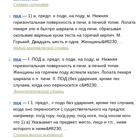
Словарь синонимов
под
— 1) а, предл. о поде, на поду, м. Нижняя
5
горизонтальная поверхность в печи, в печной топке. Лопата
пекаря зло и быстро шаркала о под печи, сбрасывая
скользкие вареные куски теста на горячий кирпич. М.
Горький, Двадцать шесть и одна. Женщины&#8230; …
Малый академический словарь
под
— I. ПОД а, предл. о поде, на поду; м. Нижняя
6
горизонтальная поверхность в печи, в печной топке.
Женщины на горячем поду испекли калач. Лопата пекаря
шаркала о п. печи. II. ПОД (без ударения, кроме тех
случаев, когда оно переносится с&#8230; …
Энциклопедический словарь
под
— I 1. предл.; = подо без ударения, кроме тех случаев,
7
когда оно переносится с существительного на предлог,
например: по/д гору, по/д руку, по/д ноги, по/д носом кого
что 1) а) Указывает на предмет, место, лицо и т.п., ниже
которого и ниже&#8230; …
Словарь многих выражений