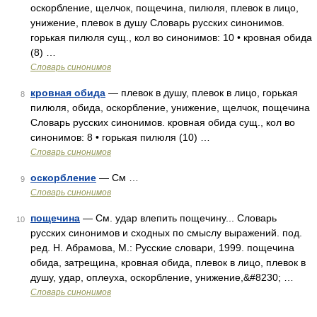
оскорбление, щелчок, пощечина, пилюля, плевок в лицо,
унижение, плевок в душу Словарь русских синонимов.
горькая пилюля сущ., кол во синонимов: 10 • кровная обида
(8) …
Словарь синонимов
кровная обида
— плевок в душу, плевок в лицо, горькая
8
пилюля, обида, оскорбление, унижение, щелчок, пощечина
Словарь русских синонимов. кровная обида сущ., кол во
синонимов: 8 • горькая пилюля (10) …
Словарь синонимов
оскорбление
— См …
9
Словарь синонимов
пощечина
— См. удар влепить пощечину... Словарь
10
русских синонимов и сходных по смыслу выражений. под.
ред. Н. Абрамова, М.: Русские словари, 1999. пощечина
обида, затрещина, кровная обида, плевок в лицо, плевок в
душу, удар, оплеуха, оскорбление, унижение,&#8230; …
Словарь синонимов