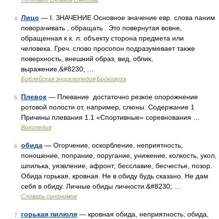
Толковый словарь Ожегова
Лицо
— I. ЗНАЧЕНИЕ Основное значение евр. слова паним
4
поворачивать , обращать . Это повернутая вовне,
обращенная к к. л. объекту сторона предмета или
человека. Греч. слово просопон подразумевает также
поверхность, внешний образ, вид, облик,
выражение,&#8230; …
Библейская энциклопедия Брокгауза
Плевок
— Плевание достаточно резкое опорожнение
5
ротовой полости от, например, слюны. Содержание 1
Причины плевания 1.1 «Спортивные» соревнования …
Википедия
обида
— Огорчение, оскорбление, неприятность,
6
поношение, попрание, поругание, унижение, колкость, укол,
шпилька, уязвление, афронт; бесславие, бесчестье, позор.
Обида горькая, кровная. Не в обиду будь сказано. Не дам
себя в обиду. Личные обиды личности.&#8230; …
Словарь синонимов
горькая пилюля
— кровная обида, неприятность, обида,
7