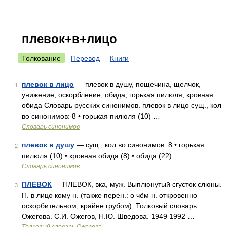
плевок+в+лицо
Толкование
Перевод
Книги
плевок в лицо
— плевок в душу, пощечина, щелчок,
1
унижение, оскорбление, обида, горькая пилюля, кровная
обида Словарь русских синонимов. плевок в лицо сущ., кол
во синонимов: 8 • горькая пилюля (10) …
Словарь синонимов
плевок в душу
— сущ., кол во синонимов: 8 • горькая
2
пилюля (10) • кровная обида (8) • обида (22) …
Словарь синонимов
ПЛЕВОК
— ПЛЕВОК, вка, муж. Выплюнутый сгусток слюны.
3
П. в лицо кому н. (также перен.: о чём н. откровенно
оскорбительном, крайне грубом). Толковый словарь
Ожегова. С.И. Ожегов, Н.Ю. Шведова. 1949 1992 …