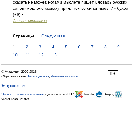
сказать не может, ногами мыслете пишет Словарь русских
синонимов. еле можаху прил., кол во синонимов: 7 • бухой
(69) • …
Словарь синонимов
Страницы
Следующая
→
1
2
3
4
5
6
7
8
9
10
11
12
13
© Академик, 2000-2026
18+
Обратная связь:
Техподдержка
,
Реклама на сайте
👣 Путешествия
Экспорт словарей на сайты
, сделанные на PHP,
Joomla,
Drupal,
WordPress, MODx.