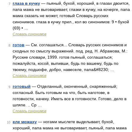
глаза в кучку
— пьяный, бухой, хороший, в глазах двоится,
7
папа мама не выговаривает, глазки в кучку, на кочерге, папа
мама сказать не может, готовый Словарь русских
синонимов. глаза в кучку прил., кол во синонимов: 9 • бухой
(69) • …
Словарь синонимов
готов
— См. соглашаться... Словарь русских синонимов и
8
сходных по смыслу выражений. под. ред. Н. Абрамова, М.:
Русские словари, 1999. готов пьяный, соглашаться;
пожалуйста, косой, выпивши, будь по вашему, будь по
твоему, подшофе, добро, навеселе, папа&#8230; …
Словарь синонимов
готовый
— Отделанный, оконченный, снаряженный;
9
согласный. Быть готовым на что, быть наготове, в
готовности, начеку. Иметь все в готовности. Готово, дело в
шляпе. .. Ср …
Словарь синонимов
еле можаху
— ногами мыслете выделывает, бухой,
10
хороший, папа мама не выговаривает, пьяный, папа мама