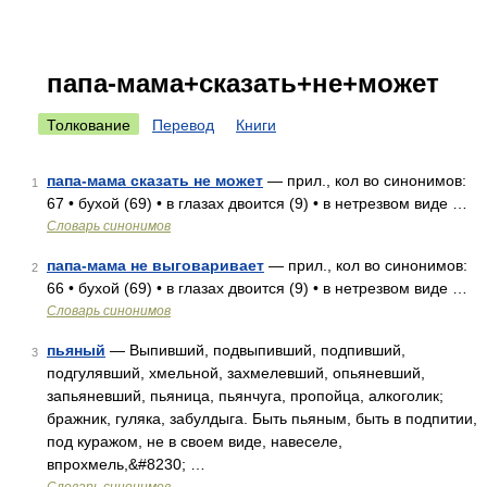
папа-мама+сказать+не+может
Толкование
Перевод
Книги
папа-мама сказать не может
— прил., кол во синонимов:
1
67 • бухой (69) • в глазах двоится (9) • в нетрезвом виде …
Словарь синонимов
папа-мама не выговаривает
— прил., кол во синонимов:
2
66 • бухой (69) • в глазах двоится (9) • в нетрезвом виде …
Словарь синонимов
пьяный
— Выпивший, подвыпивший, подпивший,
3
подгулявший, хмельной, захмелевший, опьяневший,
запьяневший, пьяница, пьянчуга, пропойца, алкоголик;
бражник, гуляка, забулдыга. Быть пьяным, быть в подпитии,
под куражом, не в своем виде, навеселе,
впрохмель,&#8230; …