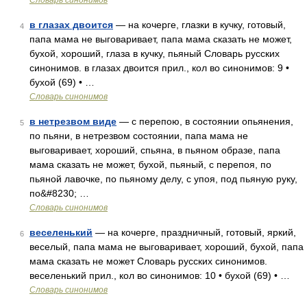
Словарь синонимов
в глазах двоится
— на кочерге, глазки в кучку, готовый,
4
папа мама не выговаривает, папа мама сказать не может,
бухой, хороший, глаза в кучку, пьяный Словарь русских
синонимов. в глазах двоится прил., кол во синонимов: 9 •
бухой (69) • …
Словарь синонимов
в нетрезвом виде
— с перепою, в состоянии опьянения,
5
по пьяни, в нетрезвом состоянии, папа мама не
выговаривает, хороший, спьяна, в пьяном образе, папа
мама сказать не может, бухой, пьяный, с перепоя, по
пьяной лавочке, по пьяному делу, с упоя, под пьяную руку,
по&#8230; …
Словарь синонимов
веселенький
— на кочерге, праздничный, готовый, яркий,
6
веселый, папа мама не выговаривает, хороший, бухой, папа
мама сказать не может Словарь русских синонимов.
веселенький прил., кол во синонимов: 10 • бухой (69) • …
Словарь синонимов