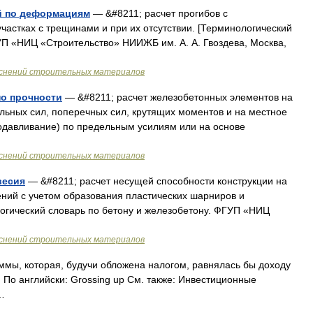
й по деформациям
— &#8211; расчет прогибов с
частках с трещинами и при их отсутствии. [Терминологический
УП «НИЦ «Строительство» НИИЖБ им. А. А. Гвоздева, Москва,
яснений строительных материалов
по прочности
— &#8211; расчет железобетонных элементов на
льных сил, поперечных сил, крутящих моментов и на местное
родавливание) по предельным усилиям или на основе
яснений строительных материалов
весия
— &#8211; расчет несущей способности конструкции на
ий с учетом образования пластических шарниров и
огический словарь по бетону и железобетону. ФГУП «НИЦ
яснений строительных материалов
ммы, которая, будучи обложена налогом, равнялась бы доходу
 По английски: Grossing up См. также: Инвестиционные
…