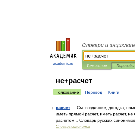
Словари и энциклоп
academic.ru
Толкования
Переводы
не+расчет
Толкование
Перевод
Книги
расчет
— См. воздаяние, догадка, намер
1
иметь прямой расчет, иметь расчет, не б
расчетом... Словарь русских синонимо
Словарь синонимов