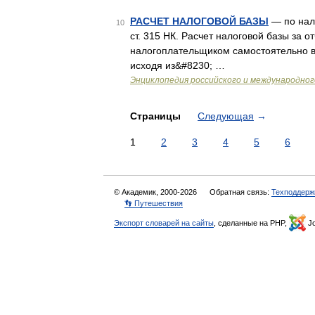
РАСЧЕТ НАЛОГОВОЙ БАЗЫ
— по нало
10
ст. 315 НК. Расчет налоговой базы за 
налогоплательщиком самостоятельно в 
исходя из&#8230; …
Энциклопедия российского и международно
Страницы
Следующая
→
1
2
3
4
5
6
© Академик, 2000-2026
Обратная связь:
Техподдерж
👣 Путешествия
Экспорт словарей на сайты
, сделанные на PHP,
Jo