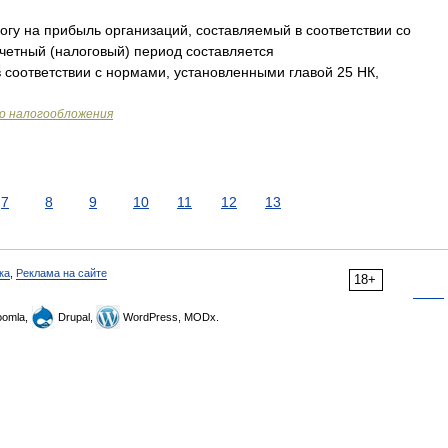
гу на прибыль организаций, составляемый в соответствии со
отчетный (налоговый) период составляется
соответствии с нормами, установленными главой 25 НК,
го налогообложения
7
8
9
10
11
12
13
ка
,
Реклама на сайте
18+
omla,
Drupal,
WordPress, MODx.