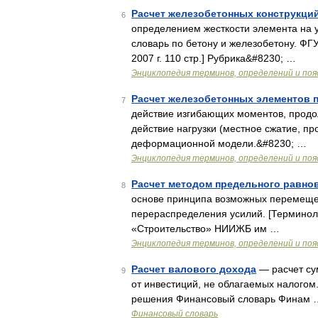
Расчет железобетонных конструкци
6
определением жесткости элемента на у
словарь по бетону и железобетону. ФГ
2007 г. 110 стр.] Рубрика&#8230; …
Энциклопедия терминов, определений и по
Расчет железобетонных элементов 
7
действие изгибающих моментов, продо
действие нагрузки (местное сжатие, п
деформационной модели.&#8230; …
Энциклопедия терминов, определений и по
Расчет методом предельного равно
8
основе принципа возможных перемещен
перераспределения усилий. [Терминол
«Строительство» НИИЖБ им …
Энциклопедия терминов, определений и по
Расчет валового дохода
— расчет су
9
от инвестиций, не облагаемых налогом.
решения Финансовый словарь Финам 
Финансовый словарь