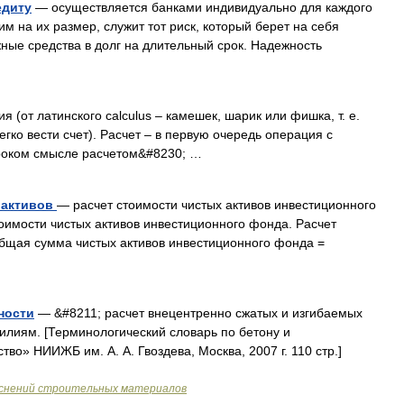
едиту
— осуществляется банками индивидуально для каждого
 на их размер, служит тот риск, который берет на себя
ные средства в долг на длительный срок. Надежность
(от латинского calculus – камешек, шарик или фишка, т. е.
гко вести счет). Расчет – в первую очередь операция с
роком смысле расчетом&#8230; …
 активов
— расчет стоимости чистых активов инвестиционного
имости чистых активов инвестиционного фонда. Расчет
бщая сумма чистых активов инвестиционного фонда =
ности
— &#8211; расчет внецентренно сжатых и изгибаемых
илиям. [Терминологический словарь по бетону и
о» НИИЖБ им. А. А. Гвоздева, Москва, 2007 г. 110 стр.]
яснений строительных материалов