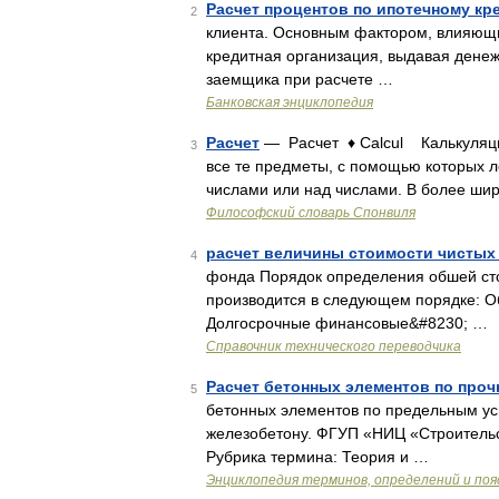
Расчет процентов по ипотечному кр
2
клиента. Основным фактором, влияющим
кредитная организация, выдавая денеж
заемщика при расчете …
Банковская энциклопедия
Расчет
— Расчет ♦ Calcul Калькуляция 
3
все те предметы, с помощью которых ле
числами или над числами. В более ши
Философский словарь Спонвиля
расчет величины стоимости чистых
4
фонда Порядок определения обшей сто
производится в следующем порядке: О
Долгосрочные финансовые&#8230; …
Справочник технического переводчика
Расчет бетонных элементов по проч
5
бетонных элементов по предельным ус
железобетону. ФГУП «НИЦ «Строительств
Рубрика термина: Теория и …
Энциклопедия терминов, определений и по