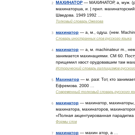
МАХИНАТОР
— МАХИНАТОР, а, муж. (ра
2
махинаторша, и. | прил. махинаторский
Шведова. 1949 1992 …
Толковый словарь Ожегова
махинатор
— а, м., одуш. (нем. Machi
3
Словарь иностранных слов русского языка
махинатор
— а, м. machinateur m., нем
4
занимается махинациями. СМ 60. Посту
прищемил хвост орудовавшим там махи
Исторический словарь галлицизмов русског
Махинатор
— м. разг. Тот, кто занима
5
Ефремова. 2000 …
Современный толковый словарь русского я
махинатор
— махинатор, махинаторы, 
6
махинатора, махинаторов, махинаторо
«Полная акцентуированная парадигма п
Формы слов
махинатор
— махин атор, а …
7