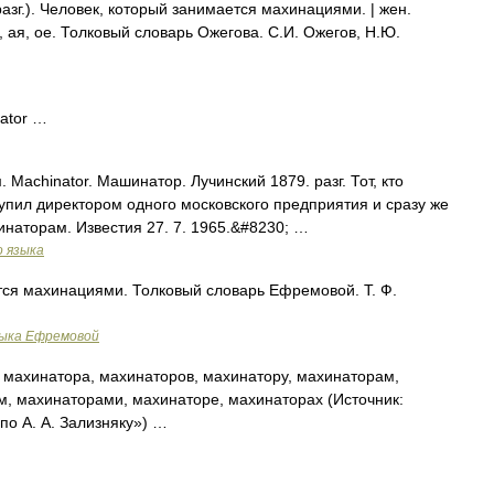
зг.). Человек, который занимается махинациями. | жен.
, ая, ое. Толковый словарь Ожегова. С.И. Ожегов, Н.Ю.
nator …
. Machinator. Машинатор. Лучинский 1879. разг. Тот, кто
пил директором одного московского предприятия и сразу же
наторам. Известия 27. 7. 1965.&#8230; …
о языка
ется махинациями. Толковый словарь Ефремовой. Т. Ф.
зыка Ефремовой
махинатора, махинаторов, махинатору, махинаторам,
м, махинаторами, махинаторе, махинаторах (Источник:
о А. А. Зализняку») …