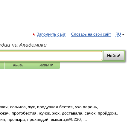
Запомнить сайт
Словарь на свой сайт
RU
едии на Академике
Найти!
Книги
Игры ⚽
кач; ловчила, жук, продувная бестия, ухо парень,
рюкач, протобестия, жучок, жох, доставала, сачок, пройдоха,
ин, проныра, прохиндей, выжига,&#8230; …