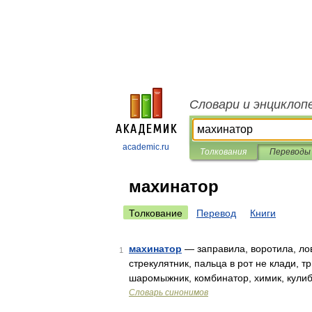
Словари и энциклоп
academic.ru
Толкования
Переводы
махинатор
Толкование
Перевод
Книги
махинатор
— заправила, воротила, лов
1
стрекулятник, пальца в рот не клади, т
шаромыжник, комбинатор, химик, кулиб
Словарь синонимов