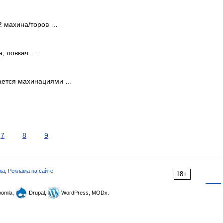
Р. махина/торов …
а, ловкач …
имается махинациями …
7
8
9
ка
,
Реклама на сайте
18+
omla,
Drupal,
WordPress, MODx.