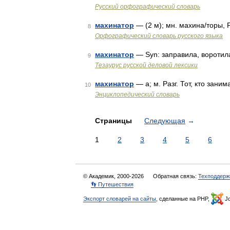
Русский орфографический словарь
махинатор
— (2 м); мн. махина/торы, 
8
Орфографический словарь русского языка
махинатор
— Syn: заправила, воротил
9
Тезаурус русской деловой лексики
махинатор
— а; м. Разг. Тот, кто зан
10
Энциклопедический словарь
Страницы
Следующая
→
1
2
3
4
5
6
© Академик, 2000-2026
Обратная связь:
Техподдерж
👣 Путешествия
Экспорт словарей на сайты
, сделанные на PHP,
Jo