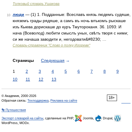
Толковый словарь Ушакова
люди
— (1) 1. Подданные: Всеславъ князь людемъ судяше,
10
княземъ грады рядяше, а самъ въ ночь влъкомъ рыскаше
изъ Кыева дорискаше до куръ Тмутороканя. 36. 1093: И
нача (Всеволод) любити смыслъ уных, свѣтъ творя с ними;
си же начаша заводити и, негодовати&#8230; …
Словарь-справочник "Слово о полку Игореве"
Страницы
Следующая
→
1
2
3
4
5
6
7
8
9
10
11
12
13
© Академик, 2000-2026
18+
Обратная связь:
Техподдержка
,
Реклама на сайте
👣 Путешествия
Экспорт словарей на сайты
, сделанные на PHP,
Joomla,
Drupal,
WordPress, MODx.