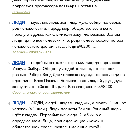
Джек Кирби Штаб квартира Институт для одаренных
подростков профессора Ксавьера Состав См …
Википедия
ЛЮДИ
— муж., мн. людь жен. люд муж., собир. человеки,
4
род человеческий; народ, мир, общество, все и всяк;
прислуга в доме, как служителя зовут человеком. Все мы
люди, да не все человеки, ·т.е. рода человеческого, но без
человеческого достоинства. Люди&#8230; …
Толковый словарь Даля
ЛЮДИ
— подобны цветам четыре миллиарда нарциссов.
5
Уршула Зыбура Общего у людей только одно: все они
разные. Роберт Зенд Для человека заурядного все люди на
одно лицо. Блез Паскаль Большая часть людей друг друга
заслуживает. «Закон Ширли» Возвращаясь из&#8230; …
Сводная энциклопедия афоризмов
ЛЮДИ
— ЛЮДИ, людей, людям, людьми, о людях. 1. мн. от
6
человек (в 1 знач.). Люди планеты Земля. Раненый зверь
идёт к людям. Первобытные люди. 2. обычно с
определением. Лица, принадлежащие к какой н.
общественной среде, группе, имеющие какой н.