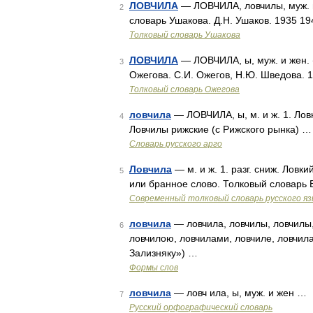
ЛОВЧИЛА
— ЛОВЧИЛА, ловчилы, муж. и ж
2
словарь Ушакова. Д.Н. Ушаков. 1935 1
Толковый словарь Ушакова
ЛОВЧИЛА
— ЛОВЧИЛА, ы, муж. и жен. (п
3
Ожегова. С.И. Ожегов, Н.Ю. Шведова. 
Толковый словарь Ожегова
ловчила
— ЛОВЧИЛА, ы, м. и ж. 1. Лов
4
Ловчилы рижские (с Рижского рынка) …
Словарь русского арго
Ловчила
— м. и ж. 1. разг. сниж. Ловк
5
или бранное слово. Толковый словарь
Современный толковый словарь русского я
ловчила
— ловчила, ловчилы, ловчилы, 
6
ловчилою, ловчилами, ловчиле, ловчил
Зализняку») …
Формы слов
ловчила
— ловч ила, ы, муж. и жен …
7
Русский орфографический словарь