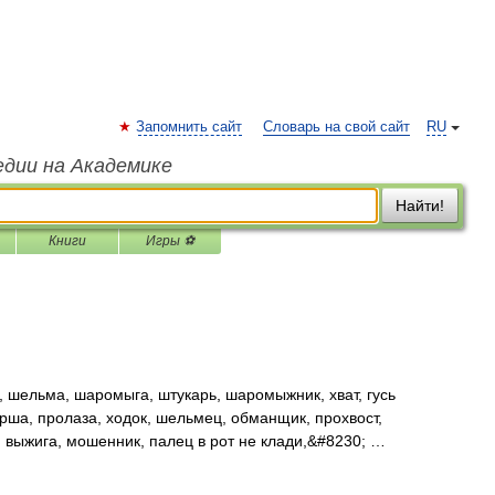
Запомнить сайт
Словарь на свой сайт
RU
едии на Академике
Найти!
Книги
Игры ⚽
 шельма, шаромыга, штукарь, шаромыжник, хват, гусь
рша, пролаза, ходок, шельмец, обманщик, прохвост,
, выжига, мошенник, палец в рот не клади,&#8230; …