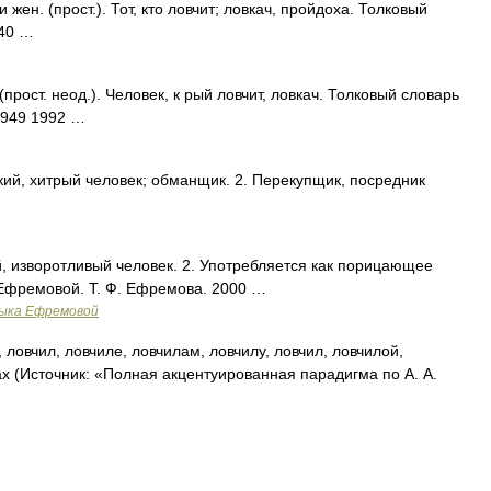
ен. (прост.). Тот, кто ловчит; ловкач, пройдоха. Толковый
940 …
рост. неод.). Человек, к рый ловчит, ловкач. Толковый словарь
1949 1992 …
кий, хитрый человек; обманщик. 2. Перекупщик, посредник
ий, изворотливый человек. 2. Употребляется как порицающее
 Ефремовой. Т. Ф. Ефремова. 2000 …
зыка Ефремовой
ловчил, ловчиле, ловчилам, ловчилу, ловчил, ловчилой,
ах (Источник: «Полная акцентуированная парадигма по А. А.