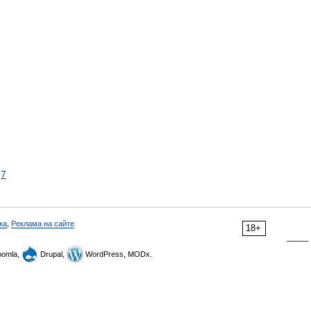
7
ка
,
Реклама на сайте
18+
omla,
Drupal,
WordPress, MODx.