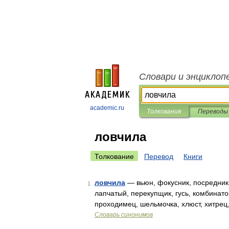
Словари и энциклоп
academic.ru
Толкования
Переводы
ловчила
Толкование
Перевод
Книги
ловчила
— вьюн, фокусник, посредник,
1
лапчатый, перекупщик, гусь, комбинато
проходимец, шельмочка, хлюст, хитрец
Словарь синонимов