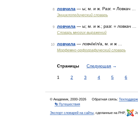
ловчила
— ы; м. и ж. Разг. = Ловкач …
8
Энциклопедический словарь
ловчила
— ы; м. и ж.; разг. = ловкач …
9
Словарь многих выражений
ловчила
— ловч/и/л/а, м. и ж …
10
Морфемно-орфографический словарь
Страницы
Следующая
→
1
2
3
4
5
6
© Академик, 2000-2026
Обратная связь:
Техподдерж
👣 Путешествия
Экспорт словарей на сайты
, сделанные на PHP,
Jo