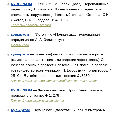
КУВЫРКОМ
— КУВЫРКОМ, нареч. (разг.). Перевалившись
4
через голову. Полететь к. Жизнь пошла к. (перен.: всё
сломалось, нарушилось). Толковый словарь Ожегова. С.И.
Ожегов, Н.Ю. Шведова. 1949 1992 …
Толковый словарь Ожегова
кувырком
— (Источник: «Полная акцентуированная
5
парадигма по А. А. Зализняку») …
Формы слов
кувырком
— (полететь) иноск. о быстром перевороте
6
(намек на хлопанье вниз, или падение через голову) Ср.
Векселя пошли в протест. Платежей нет. Дома на волоске...
товарищество тоже кувырком. П. Боборыкин. Китай город. 4,
25. Ср. Я люблю хорошеньких женщин,&#8230; …
Большой толково-фразеологический словарь Михельсона
КУВЫРКОМ
— Лететь кувырком. Прост. Уничтожаться,
7
пропадать впустую. Ф 1, 278 …
Большой словарь русских поговорок
Кувырком
— Кувыркомъ (полетѣть) иноск. о быстромъ
8