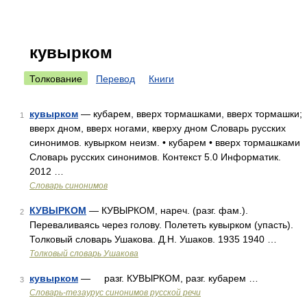
кувырком
Толкование
Перевод
Книги
кувырком
— кубарем, вверх тормашками, вверх тормашки;
1
вверх дном, вверх ногами, кверху дном Словарь русских
синонимов. кувырком неизм. • кубарем • вверх тормашками
Словарь русских синонимов. Контекст 5.0 Информатик.
2012 …
Словарь синонимов
КУВЫРКОМ
— КУВЫРКОМ, нареч. (разг. фам.).
2
Переваливаясь через голову. Полететь кувырком (упасть).
Толковый словарь Ушакова. Д.Н. Ушаков. 1935 1940 …
Толковый словарь Ушакова
кувырком
— разг. КУВЫРКОМ, разг. кубарем …
3
Словарь-тезаурус синонимов русской речи