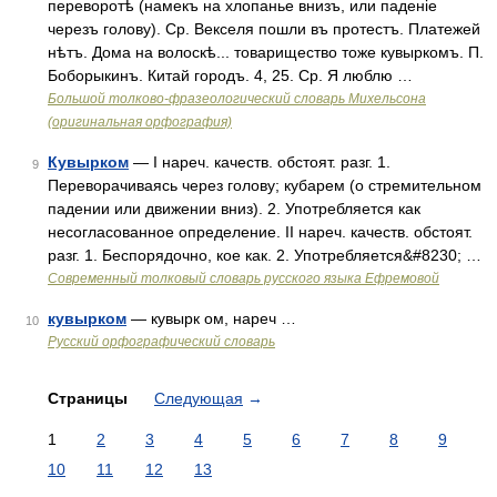
переворотѣ (намекъ на хлопанье внизъ, или паденіе
черезъ голову). Ср. Векселя пошли въ протестъ. Платежей
нѣтъ. Дома на волоскѣ... товарищество тоже кувыркомъ. П.
Боборыкинъ. Китай городъ. 4, 25. Ср. Я люблю …
Большой толково-фразеологический словарь Михельсона
(оригинальная орфография)
Кувырком
— I нареч. качеств. обстоят. разг. 1.
9
Переворачиваясь через голову; кубарем (о стремительном
падении или движении вниз). 2. Употребляется как
несогласованное определение. II нареч. качеств. обстоят.
разг. 1. Беспорядочно, кое как. 2. Употребляется&#8230; …
Современный толковый словарь русского языка Ефремовой
кувырком
— кувырк ом, нареч …
10
Русский орфографический словарь
Страницы
Следующая
→
1
2
3
4
5
6
7
8
9
10
11
12
13