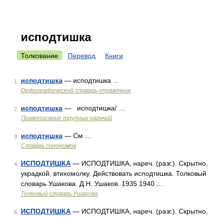
исподтишка
Толкование
Перевод
Книги
исподтишка
— исподтишка …
1
Орфографический словарь-справочник
исподтишка
— исподтишка/ …
2
Правописание трудных наречий
исподтишка
— См …
3
Словарь синонимов
ИСПОДТИШКА
— ИСПОДТИШКА, нареч. (разг.). Скрытно,
4
украдкой, втихомолку. Действовать исподтишка. Толковый
словарь Ушакова. Д.Н. Ушаков. 1935 1940 …
Толковый словарь Ушакова
ИСПОДТИШКА
— ИСПОДТИШКА, нареч. (разг.). Скрытно,
5