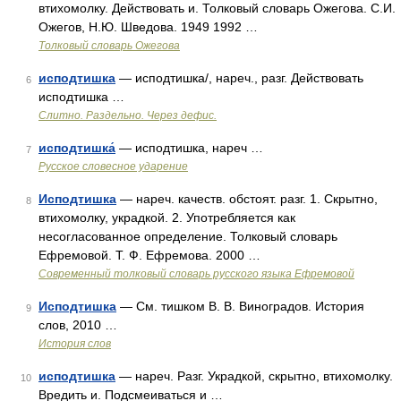
втихомолку. Действовать и. Толковый словарь Ожегова. С.И.
Ожегов, Н.Ю. Шведова. 1949 1992 …
Толковый словарь Ожегова
исподтишка
— исподтишка/, нареч., разг. Действовать
6
исподтишка …
Слитно. Раздельно. Через дефис.
исподтишка́
— исподтишка, нареч …
7
Русское словесное ударение
Исподтишка
— нареч. качеств. обстоят. разг. 1. Скрытно,
8
втихомолку, украдкой. 2. Употребляется как
несогласованное определение. Толковый словарь
Ефремовой. Т. Ф. Ефремова. 2000 …
Современный толковый словарь русского языка Ефремовой
Исподтишка
— См. тишком В. В. Виноградов. История
9
слов, 2010 …
История слов
исподтишка
— нареч. Разг. Украдкой, скрытно, втихомолку.
10
Вредить и. Подсмеиваться и …