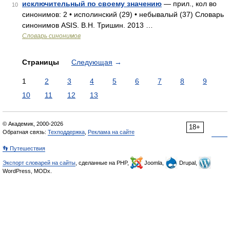
исключительный по своему значению
— прил., кол во
10
синонимов: 2 • исполинский (29) • небывалый (37) Словарь
синонимов ASIS. В.Н. Тришин. 2013 …
Словарь синонимов
Страницы
Следующая
→
1
2
3
4
5
6
7
8
9
10
11
12
13
© Академик, 2000-2026
18+
Обратная связь:
Техподдержка
,
Реклама на сайте
👣 Путешествия
Экспорт словарей на сайты
, сделанные на PHP,
Joomla,
Drupal,
WordPress, MODx.