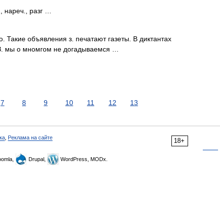
, нареч., разг …
о. Такие объявления з. печатают газеты. В диктантах
 З. мы о мномгом не догадываемся …
7
8
9
10
11
12
13
ка
,
Реклама на сайте
18+
omla,
Drupal,
WordPress, MODx.