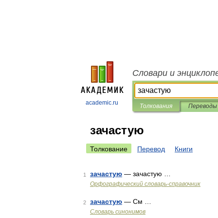
Словари и энциклоп
academic.ru
Толкования
Переводы
зачастую
Толкование
Перевод
Книги
зачастую
— зачастую …
1
Орфографический словарь-справочник
зачастую
— См …
2
Словарь синонимов