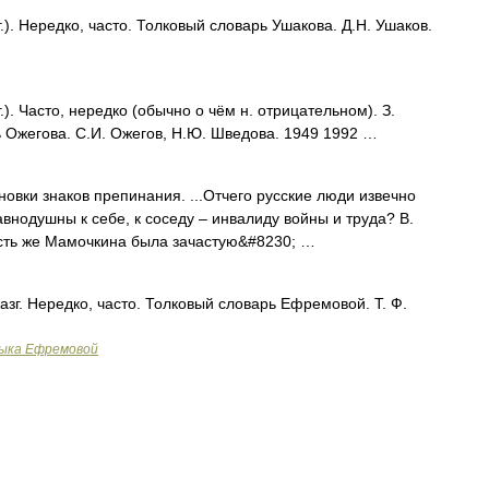
). Нередко, часто. Толковый словарь Ушакова. Д.Н. Ушаков.
. Часто, нередко (обычно о чём н. отрицательном). З.
 Ожегова. С.И. Ожегов, Н.Ю. Шведова. 1949 1992 …
овки знаков препинания. ...Отчего русские люди извечно
внодушны к себе, к соседу – инвалиду войны и труда? В.
сть же Мамочкина была зачастую&#8230; …
азг. Нередко, часто. Толковый словарь Ефремовой. Т. Ф.
зыка Ефремовой