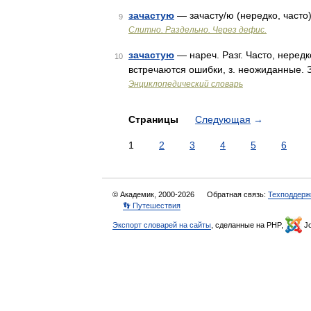
зачастую
— зачасту/ю (нередко, часто)
9
Слитно. Раздельно. Через дефис.
зачастую
— нареч. Разг. Часто, нередк
10
встречаются ошибки, з. неожиданные.
Энциклопедический словарь
Страницы
Следующая
→
1
2
3
4
5
6
© Академик, 2000-2026
Обратная связь:
Техподдерж
👣 Путешествия
Экспорт словарей на сайты
, сделанные на PHP,
Jo