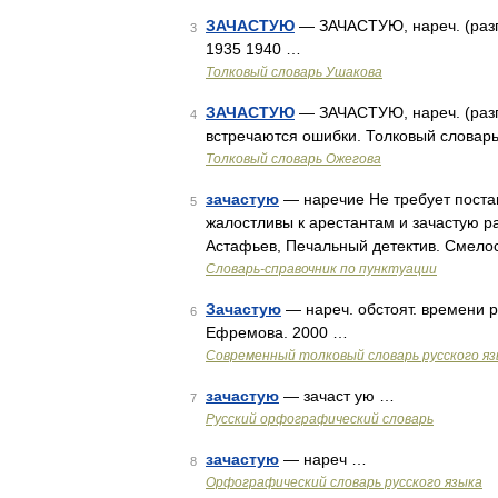
ЗАЧАСТУЮ
— ЗАЧАСТУЮ, нареч. (разг.
3
1935 1940 …
Толковый словарь Ушакова
ЗАЧАСТУЮ
— ЗАЧАСТУЮ, нареч. (разг.)
4
встречаются ошибки. Толковый словарь
Толковый словарь Ожегова
зачастую
— наречие Не требует постан
5
жалостливы к арестантам и зачастую ра
Астафьев, Печальный детектив. Смело
Словарь-справочник по пунктуации
Зачастую
— нареч. обстоят. времени р
6
Ефремова. 2000 …
Современный толковый словарь русского я
зачастую
— зачаст ую …
7
Русский орфографический словарь
зачастую
— нареч …
8
Орфографический словарь русского языка