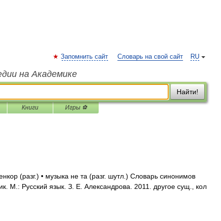
Запомнить сайт
Словарь на свой сайт
RU
едии на Академике
Найти!
Книги
Игры ⚽
нкор (разг.) • музыка не та (разг. шутл.) Словарь синонимов
к. М.: Русский язык. З. Е. Александрова. 2011. другое сущ., кол