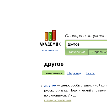
Словари и энциклоп
academic.ru
Толкования
Переводы
другое
Толкование
Перевод
Книги
другое
— дело; особь статья, иной коле
1
русского языка. Практический справочни
во синонимов: 7 • …
Словарь синонимов