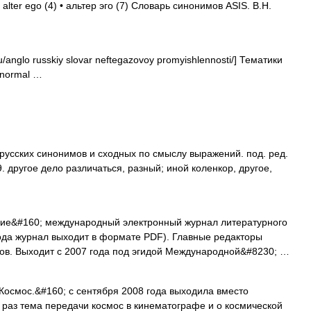
alter ego (4) • альтер эго (7) Словарь синонимов ASIS. В.Н.
u/anglo russkiy slovar neftegazovoy promyishlennosti/] Тематики
normal …
русских синонимов и сходных по смыслу выражений. под. ред.
. другое дело различаться, разный; иной коленкор, другое,
ие&#160; международный электронный журнал литературного
года журнал выходит в формате PDF). Главные редакторы
ков. Выходит с 2007 года под эгидой Международной&#8230; …
Космос.&#160; с сентября 2008 года выходила вместо
т раз тема передачи космос в кинематографе и о космической