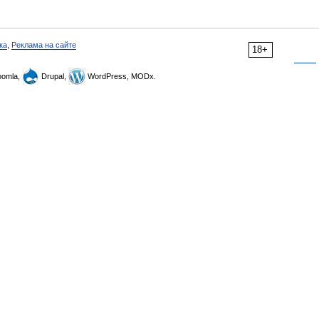
ка
,
Реклама на сайте
18+
omla,
Drupal,
WordPress, MODx.