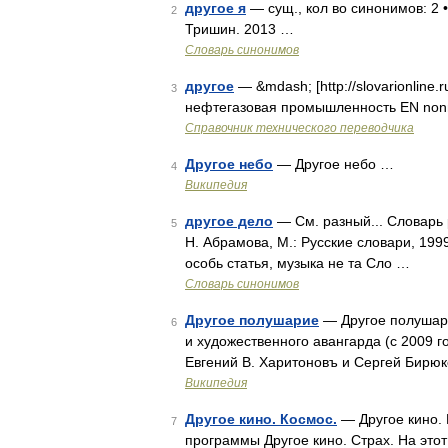
другое я
— сущ., кол во синонимов: 2 • 
2
Тришин. 2013 …
Словарь синонимов
другое
— &mdash; [http://slovarionline.r
3
нефтегазовая промышленность EN non
Справочник технического переводчика
Другое небо
— Другое небо …
4
Википедия
другое дело
— См. разный... Словарь 
5
Н. Абрамова, М.: Русские словари, 1999
особь статья, музыка не та Сло …
Словарь синонимов
Другое полушарие
— Другое полушар
6
и художественного авангарда (с 2009 
Евгений В. Харитоновъ и Сергей Бирю
Википедия
Другое кино. Космос.
— Другое кино. 
7
программы Другое кино. Страх. На это