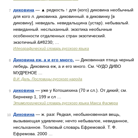
диковина
— ▲ редкость ↑ для (кого) диковина необычный
7
для кого л. диковинка. диковинный. в диковинку [в
диковину]. невидаль. невидальщина (устар). небывалый.
невиданный. неслыханный. экзотика необычные
особенности отдаленных стран экзотический.
экзотичный.&#8230; …
Идеографический словарь русского языка
Диковина еж, а и его много.
— Диковинная птица черный
8
лебедь. Диковина еж, а и его много. См. ЧУДО ДИВО
МУДРЕНОЕ …
В.И. Даль. Пословицы русского народа
диковина
— уже у Котошихина (70 и сл.). От дикий; см.
9
Бернекер 1, 199 и сл …
Этимологический словарь русского языка Макса Фасмера
Диковина
— ж. разг. Редкая, необыкновенная вещь,
10
вызывающая удивление; нечто небывалое, невиданное,
неслыханное. Толковый словарь Ефремовой. Т. Ф.
Ефремова. 2000 …