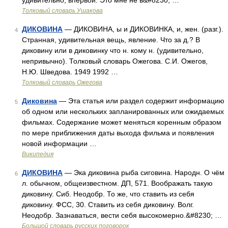
удивительно, впервой. Это мне не в&#8230; …
Толковый словарь Ушакова
ДИКОВИНА
— ДИКОВИНА, ы и ДИКОВИНКА, и, жен. (разг.).
4
Странная, удивительная вещь, явление. Что за д.? В
диковину или в диковинку что н. кому н. (удивительно,
непривычно). Толковый словарь Ожегова. С.И. Ожегов,
Н.Ю. Шведова. 1949 1992 …
Толковый словарь Ожегова
Диковина
— Эта статья или раздел содержит информацию
5
об одном или нескольких запланированных или ожидаемых
фильмах. Содержание может меняться коренным образом
по мере приближения даты выхода фильма и появления
новой информации …
Википедия
ДИКОВИНА
— Эка диковина рыба сиговина. Народн. О чём
6
л. обычном, общеизвестном. ДП, 571. Воображать такую
диковину. Сиб. Неодобр. То же, что ставить из себя
диковину. ФСС, 30. Ставить из себя диковину. Волг.
Неодобр. Зазнаваться, вести себя высокомерно.&#8230; …
Большой словарь русских поговорок