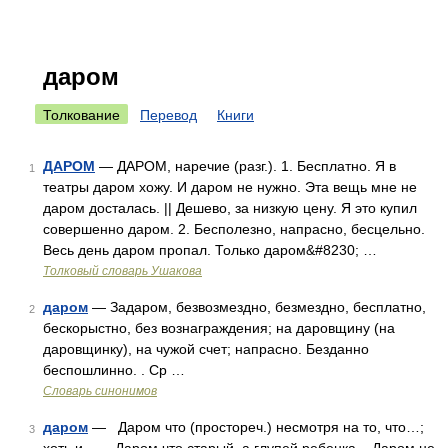
даром
Толкование
Перевод
Книги
ДАРОМ
— ДАРОМ, наречие (разг.). 1. Бесплатно. Я в
1
театры даром хожу. И даром не нужно. Эта вещь мне не
даром досталась. || Дешево, за низкую цену. Я это купил
совершенно даром. 2. Бесполезно, напрасно, бесцельно.
Весь день даром пропал. Только даром&#8230; …
Толковый словарь Ушакова
даром
— Задаром, безвозмездно, безмездно, бесплатно,
2
бескорыстно, без вознаграждения; на даровщину (на
даровщинку), на чужой счет; напрасно. Безданно
беспошлинно. . Ср …
Словарь синонимов
даром
— Даром что (простореч.) несмотря на то, что…;
3