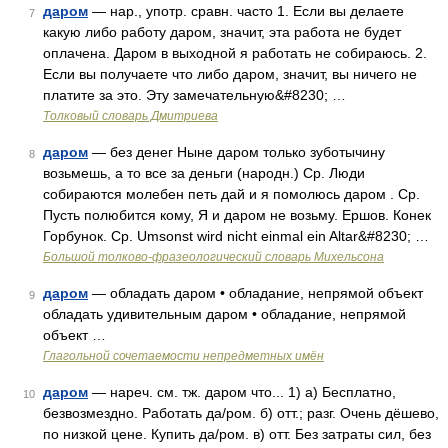
даром
— нар., употр. сравн. часто 1. Если вы делаете
7
какую либо работу даром, значит, эта работа не будет
оплачена. Даром в выходной я работать не собираюсь. 2.
Если вы получаете что либо даром, значит, вы ничего не
платите за это. Эту замечательную&#8230; …
Толковый словарь Дмитриева
даром
— без денег Ныне даром только зуботычину
8
возьмешь, а то все за деньги (народн.) Ср. Люди
собираются молебен петь дай и я помолюсь даром . Ср.
Пусть полюбится кому, Я и даром не возьму. Ершов. Конек
Горбунок. Ср. Umsonst wird nicht einmal ein Altar&#8230; …
Большой толково-фразеологический словарь Михельсона
даром
— обладать даром • обладание, непрямой объект
9
обладать удивительным даром • обладание, непрямой
объект …
Глагольной сочетаемости непредметных имён
даром
— нареч. см. тж. даром что... 1) а) Бесплатно,
10
безвозмездно. Работать да/ром. б) отт.; разг. Очень дёшево,
по низкой цене. Купить да/ром. в) отт. Без затраты сил, без