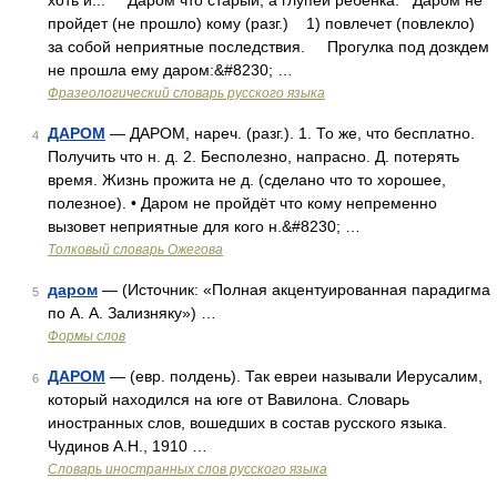
хоть и... Даром что старый, а глупей ребенка. Даром не
пройдет (не прошло) кому (разг.) 1) повлечет (повлекло)
за собой неприятные последствия. Прогулка под дозкдем
не прошла ему даром:&#8230; …
Фразеологический словарь русского языка
ДАРОМ
— ДАРОМ, нареч. (разг.). 1. То же, что бесплатно.
4
Получить что н. д. 2. Бесполезно, напрасно. Д. потерять
время. Жизнь прожита не д. (сделано что то хорошее,
полезное). • Даром не пройдёт что кому непременно
вызовет неприятные для кого н.&#8230; …
Толковый словарь Ожегова
даром
— (Источник: «Полная акцентуированная парадигма
5
по А. А. Зализняку») …
Формы слов
ДАРОМ
— (евр. полдень). Так евреи называли Иерусалим,
6
который находился на юге от Вавилона. Словарь
иностранных слов, вошедших в состав русского языка.
Чудинов А.Н., 1910 …
Словарь иностранных слов русского языка