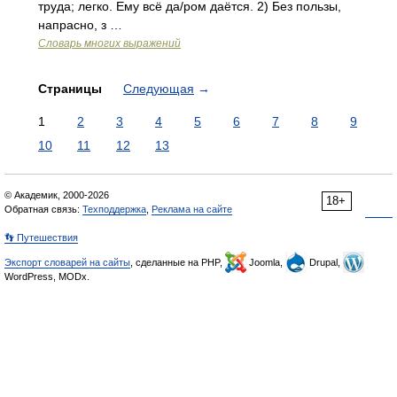
труда; легко. Ему всё да/ром даётся. 2) Без пользы,
напрасно, з …
Словарь многих выражений
Страницы
Следующая
→
1
2
3
4
5
6
7
8
9
10
11
12
13
© Академик, 2000-2026
18+
Обратная связь:
Техподдержка
,
Реклама на сайте
👣 Путешествия
Экспорт словарей на сайты
, сделанные на PHP,
Joomla,
Drupal,
WordPress, MODx.