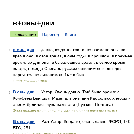
в+оны+дни
Толкование
Перевод
Книги
в оны дни
— давно, когда то, как то, во времена оны, во
1
время оно, в свое время, в оны годы, в прошлом, в прежнее
время, во дни оны, в бывалошное время, в былое время,
встарь, некогда Словарь русских синонимов. в оны дни
нареч, кол во синонимов: 14 • в быв …
Словарь синонимов
В оны дни
— Устар. Очень давно. Так! было время: с
2
Кочубеем Был друг Мазепа; в оны дни Как солью, хлебом и
елеем Делились чувствами они (Пушкин. Полтава) …
Фразеологический словарь русского литературного языка
В оны дни
— Разг.Устар. Когда то, очень давно. ФСРЯ, 140;
3
БТС, 251 …