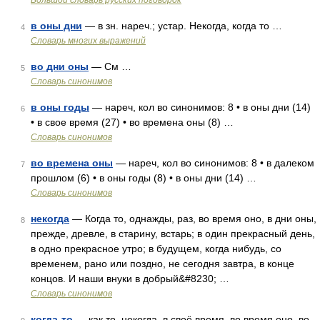
Большой словарь русских поговорок
в оны дни
— в зн. нареч.; устар. Некогда, когда то …
4
Словарь многих выражений
во дни оны
— См …
5
Словарь синонимов
в оны годы
— нареч, кол во синонимов: 8 • в оны дни (14)
6
• в свое время (27) • во времена оны (8) …
Словарь синонимов
во времена оны
— нареч, кол во синонимов: 8 • в далеком
7
прошлом (6) • в оны годы (8) • в оны дни (14) …
Словарь синонимов
некогда
— Когда то, однажды, раз, во время оно, в дни оны,
8
прежде, древле, в старину, встарь; в один прекрасный день,
в одно прекрасное утро; в будущем, когда нибудь, со
временем, рано или поздно, не сегодня завтра, в конце
концов. И наши внуки в добрый&#8230; …
Словарь синонимов
когда-то
— как то, некогда, в своё время, во время оно, во