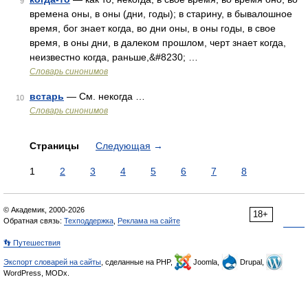
9
времена оны, в оны (дни, годы); в старину, в бывалошное
время, бог знает когда, во дни оны, в оны годы, в свое
время, в оны дни, в далеком прошлом, черт знает когда,
неизвестно когда, раньше,&#8230; …
Словарь синонимов
встарь
— См. некогда …
10
Словарь синонимов
Страницы
Следующая
→
1
2
3
4
5
6
7
8
© Академик, 2000-2026
18+
Обратная связь:
Техподдержка
,
Реклама на сайте
👣 Путешествия
Экспорт словарей на сайты
, сделанные на PHP,
Joomla,
Drupal,
WordPress, MODx.