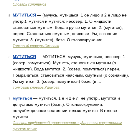
Словарь синонимов
МУТИТЬСЯ
— (мучусь, мутишься, 1 ое лицо и 2 е лицо не
5
употр.), мутится и мутится; несовер. 1. О жидкости:
становиться мутным. Вода в ручье мутится. 2. (мутится),
перен. Становиться смутным, неясным. Ум, сознание
мутится. 3. (мутится), безл. О головокружении …
Толковый словарь Ожегова
МУТИТЬСЯ
— МУТИТЬСЯ, мучусь, мутишься, несовер. 1.
6
(совер. замутиться). Мутнеть, становиться мутным (о
жидкости). Вода мутится. 2. (совер. помутиться) перен.
Помрачаться, становиться неясным, смутным (о сознании).
Ум мутится. 3. (совер. помутиться) безл. (в …
Толковый словарь Ушакова
мутиться
— мутиться, 1 е и 2 е л. не употр., мутится и
7
допустимо мутится (безл.). О головокружении,
полуобморочном состоянии только мутится. В голове
мутится …
Словарь трудностей произношения и ударения в современном
русском языке