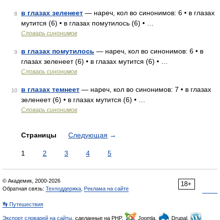
в глазах зеленеет
— нареч, кол во синонимов: 6 • в глазах
8
мутится (6) • в глазах помутилось (6) • …
Словарь синонимов
в глазах помутилось
— нареч, кол во синонимов: 6 • в
9
глазах зеленеет (6) • в глазах мутится (6) • …
Словарь синонимов
в глазах темнеет
— нареч, кол во синонимов: 7 • в глазах
10
зеленеет (6) • в глазах мутится (6) • …
Словарь синонимов
Страницы
Следующая
→
1
2
3
4
5
© Академик, 2000-2026
18+
Обратная связь:
Техподдержка
,
Реклама на сайте
👣 Путешествия
Экспорт словарей на сайты
, сделанные на PHP,
Joomla,
Drupal,