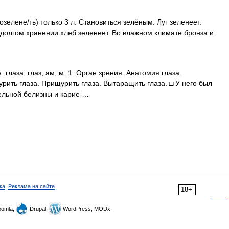
 позелене/ть) только 3 л. Становиться зелёным. Луг зеленеет.
 долгом хранении хлеб зеленеет. Во влажном климате бронза и
н. глаза, глаз, ам, м. 1. Орган зрения. Анатомия глаза.
урить глаза. Прищурить глаза. Вытаращить глаза. □ У него был
ельной белизны и карие …
ка
,
Реклама на сайте
18+
omla,
Drupal,
WordPress, MODx.