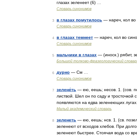
глазах зеленеет (6) …
Словарь синонимов
в глазах помутилось
— нареч, кол во с
3
Словарь синонимов
в глазах темнеет
— нареч, кол во синон
4
Словарь синонимов
мальчики в глазах
— (иноск.) рябит, 
5
Большой толково-фразеологический словар
дурно
— См …
6
Словарь синонимов
зелене́ть
— ею, еешь; несов. 1. (сов. 
7
листвой. Шел он по саду и тросточкой 
появляются на едва зеленеющих лугах. 
Малый академический словарь
зеленеть
— ею, еешь; нсв. 1. (св. позе
8
зеленеют от всходов хлебов. При долг
зеленеют быстрее. Стоячая вода со вр