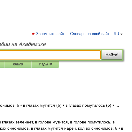
Запомнить сайт
Словарь на свой сайт
RU
едии на Академике
Найти!
Книги
Игры ⚽
нимов: 6 • в глазах мутится (6) • в глазах помутилось (6) • …
 глазах зеленеет, в голове мутится, в голове помутилось, в
их синонимов. в глазах мутится нареч, кол во синонимов: 6 • в