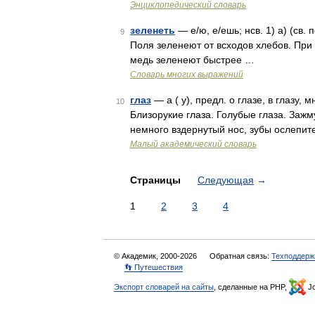
Энциклопедический словарь
зеленеть
— е/ю, е/ешь; нсв. 1) а) (св.
9
Поля зеленеют от всходов хлебов. При
медь зеленеют быстрее …
Словарь многих выражений
глаз
— а ( у), предл. о глазе, в глазу, м
10
Близорукие глаза. Голубые глаза. Зажм
немного вздернутый нос, зубы ослепит
Малый академический словарь
Страницы
Следующая
→
1
2
3
4
© Академик, 2000-2026
Обратная связь:
Техподдерж
👣 Путешествия
Экспорт словарей на сайты
, сделанные на PHP,
Jo