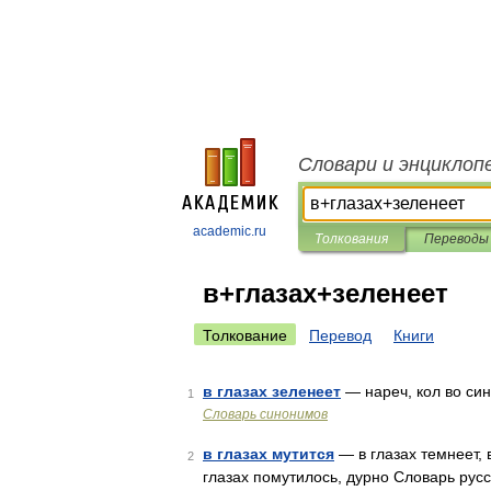
Словари и энциклоп
academic.ru
Толкования
Переводы
в+глазах+зеленеет
Толкование
Перевод
Книги
в глазах зеленеет
— нареч, кол во сино
1
Словарь синонимов
в глазах мутится
— в глазах темнеет, в
2
глазах помутилось, дурно Словарь русск