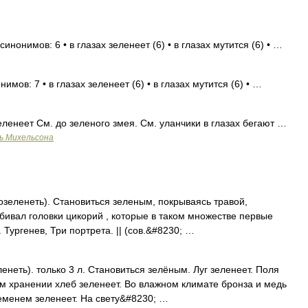
инонимов: 6 • в глазах зеленеет (6) • в глазах мутится (6) • …
имов: 7 • в глазах зеленеет (6) • в глазах мутится (6) • …
зеленеет См. до зеленого змея. См. уланчики в глазах бегают …
ь Михельсона
позеленеть). Становиться зеленым, покрываясь травой,
сбивал головки цикорий , которые в таком множестве первые
Тургенев, Три портрета. || (сов.&#8230; …
ленеть). только 3 л. Становиться зелёным. Луг зеленеет. Поля
ом хранении хлеб зеленеет. Во влажном климате бронза и медь
еменем зеленеет. На свету&#8230; …