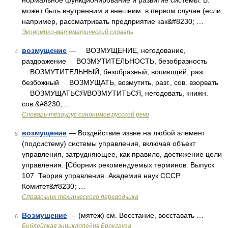
нормальное функционирование и развитие системы. В.
может быть внутренним и внешним: в первом случае (если,
например, рассматривать предприятие как&#8230; …
Экономико-математический словарь
возмущение
— ВОЗМУЩЕНИЕ, негодование,
4
раздражение ВОЗМУТИТЕЛЬНОСТЬ, безобразность
ВОЗМУТИТЕЛЬНЫЙ, безобразный, вопиющий, разг.
безбожный ВОЗМУЩАТЬ, возмутить, разг., сов. взорвать
ВОЗМУЩАТЬСЯ/ВОЗМУТИТЬСЯ, негодовать, книжн.
сов.&#8230; …
Словарь-тезаурус синонимов русской речи
возмущение
— Воздействие извне на любой элемент
5
(подсистему) системы управления, включая объект
управления, затрудняющее, как правило, достижение цели
управления. [Сборник рекомендуемых терминов. Выпуск
107. Теория управления. Академия наук СССР.
Комитет&#8230; …
Справочник технического переводчика
Возмущение
— (мятеж) см. Восстание, восставать …
6
Библейская энциклопедия Брокгауза