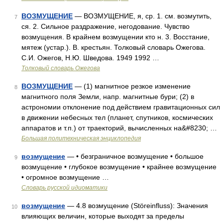
ВОЗМУЩЕНИЕ
— ВОЗМУЩЕНИЕ, я, ср. 1. см. возмутить,
7
ся. 2. Сильное раздражение, негодование. Чувство
возмущения. В крайнем возмущении кто н. 3. Восстание,
мятеж (устар.). В. крестьян. Толковый словарь Ожегова.
С.И. Ожегов, Н.Ю. Шведова. 1949 1992 …
Толковый словарь Ожегова
ВОЗМУЩЕНИЕ
— (1) магнитное резкое изменение
8
магнитного поля Земли, напр. магнитные бури; (2) в
астрономии отклонение под действием гравитационных сил
в движении небесных тел (планет, спутников, космических
аппаратов и т.п.) от траекторий, вычисленных на&#8230; …
Большая политехническая энциклопедия
возмущение
— • безграничное возмущение • большое
9
возмущение • глубокое возмущение • крайнее возмущение
• огромное возмущение …
Словарь русской идиоматики
возмущение
— 4.8 возмущение (Störeinfluss): Значения
10
влияющих величин, которые выходят за пределы