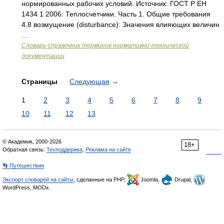
нормированных рабочих условий. Источник: ГОСТ Р ЕН
1434 1 2006: Теплосчетчики. Часть 1. Общие требования
4.8 возмущение (disturbance): Значения влияющих величин
…
Словарь-справочник терминов нормативно-технической
документации
Страницы
Следующая
→
1
2
3
4
5
6
7
8
9
10
11
12
13
© Академик, 2000-2026
18+
Обратная связь:
Техподдержка
,
Реклама на сайте
👣 Путешествия
Экспорт словарей на сайты
, сделанные на PHP,
Joomla,
Drupal,
WordPress, MODx.