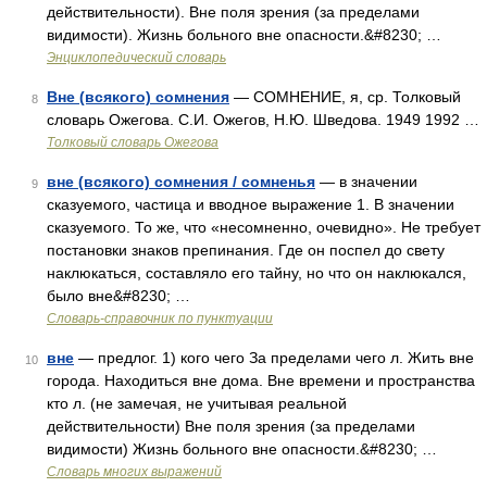
действительности). Вне поля зрения (за пределами
видимости). Жизнь больного вне опасности.&#8230; …
Энциклопедический словарь
Вне (всякого) сомнения
— СОМНЕНИЕ, я, ср. Толковый
8
словарь Ожегова. С.И. Ожегов, Н.Ю. Шведова. 1949 1992 …
Толковый словарь Ожегова
вне (всякого) сомнения / сомненья
— в значении
9
сказуемого, частица и вводное выражение 1. В значении
сказуемого. То же, что «несомненно, очевидно». Не требует
постановки знаков препинания. Где он поспел до свету
наклюкаться, составляло его тайну, но что он наклюкался,
было вне&#8230; …
Словарь-справочник по пунктуации
вне
— предлог. 1) кого чего За пределами чего л. Жить вне
10
города. Находиться вне дома. Вне времени и пространства
кто л. (не замечая, не учитывая реальной
действительности) Вне поля зрения (за пределами
видимости) Жизнь больного вне опасности.&#8230; …
Словарь многих выражений