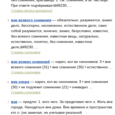
без сомнения, красавица. 2. см. сомнение; в зн. частицы.
При ответе подчёркивает&#8230; …
Словарь многих выражений
вне всякого сомнения
— обязательно, разумеется, знамо
4
дело, бесспорно, несомненно, естественное дело, само
собой разумеется, конечно, знамо, безусловно, известно,
без всякого сомнения, известная вещь, натурально,
естественно, понятно, без сомнения, известное
дело,&#8230; …
Словарь синонимов
вне всяких сомнений
— нареч, кол во синонимов: 3 • вне
5
всякого сомнения (31) • вне сомнения (30) • естественно …
Словарь синонимов
вне спора
— нареч, кол во синонимов: 3 • вне сомнения
6
(30) • не подлежит сомнению (21) • очевидно …
Словарь синонимов
вне
— предлог. 1. кого чего. За пределами чего л. Жить вне
7
города. Находиться вне дома. Вне времени и пространства
кто л. (не замечая, не учитывая реальной