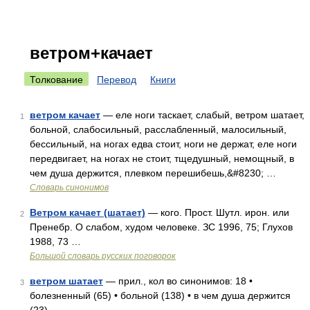
ветром+качает
Толкование
Перевод
Книги
ветром качает
— еле ноги таскает, слабый, ветром шатает,
1
больной, слабосильный, расслабленный, малосильный,
бессильный, на ногах едва стоит, ноги не держат, еле ноги
передвигает, на ногах не стоит, тщедушный, немощный, в
чем душа держится, плевком перешибешь,&#8230; …
Словарь синонимов
Ветром качает (шатает)
— кого. Прост. Шутл. ирон. или
2
Пренебр. О слабом, худом человеке. ЗС 1996, 75; Глухов
1988, 73 …
Большой словарь русских поговорок
ветром шатает
— прил., кол во синонимов: 18 •
3
болезненный (65) • больной (138) • в чем душа держится