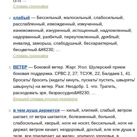
(23) …
Словарь синонимов
слабый
— Бессильный, малосильный, слабосильный,
4
расслабленный, изможденный, измученный,
изнеможенный, изнуренный, истощенный, надломленный,
надорванный, разбитый, переутомленный, дряблый;
инвалид, заморыш, слабодушный, бесхарактерный,
бесцветный.&#8230; …
Словарь синонимов
ВЕТЕР
— Боковой ветер. Жарг. Угол. Шулерский прием
5
боковая поддержка. СРВС 2, 27; ТСУЖ, 22; Балдаев 1, 41.
Бросать/ бросить (кидать/ кинуть, пускать/ пустить, швырять/
швырнуть) на ветер. Разг. Неодобр. 1. что. Тратить,
расходовать зря, безрассудно&#8230; …
Большой словарь русских поговорок
в чем душа держится
— хилый, хлипкий, слабый, ветром
6
шатает, от ветра шатается, болезненный, больной,
слабосильный, хворый, ноги не носят, бессильный, ноги не
держат, ветром качает, нездоровый, дохлый, еле еле душа в
теле, все прилипает, не жилец, хрупкого здоровья, в …