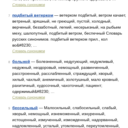
Словарь синонимов
подбитый ветерком
— ветерком подбитый, ветром качает,
7
ветреный, зряшный, не греющий, пустой, холодный,
верченый, беззаботный, легкий, несерьезный, на рыбьем
меху, шалопутный, подбитый ветром, беспечный Словарь
русских синонимов. подбитый ветерком прил., кол
во&#8230; …
Словарь синонимов
больной
— Болезненный, недугующий, недужливый,
8
недужный, нездоровый, немощный, развинченный,
расстроенный, расслабленный, страждущий, хворый,
хилый, чахлый; анемичный, золотушный, мало кровный,
рахитичный, худосочный, чахоточный; пациент;
одержимый&#8230; …
Словарь синонимов
бессильный
— Малосильный, слабосильный, слабый,
9
хворый, немощный, изнеможенный, изнуренный,
истощенный, измученный, изможденный, надорванный,
надломленный, усталый, утомленный, переутомленный,