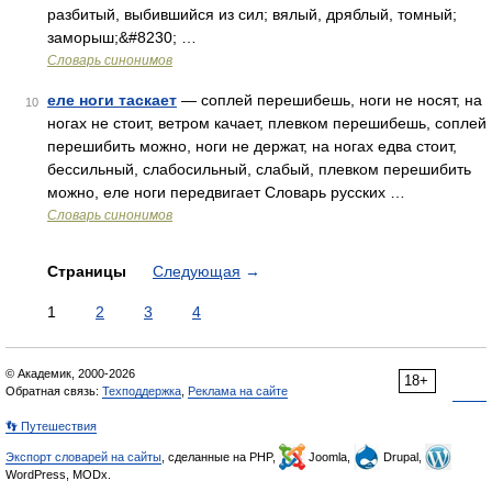
разбитый, выбившийся из сил; вялый, дряблый, томный;
заморыш;&#8230; …
Словарь синонимов
еле ноги таскает
— соплей перешибешь, ноги не носят, на
10
ногах не стоит, ветром качает, плевком перешибешь, соплей
перешибить можно, ноги не держат, на ногах едва стоит,
бессильный, слабосильный, слабый, плевком перешибить
можно, еле ноги передвигает Словарь русских …
Словарь синонимов
Страницы
Следующая
→
1
2
3
4
© Академик, 2000-2026
18+
Обратная связь:
Техподдержка
,
Реклама на сайте
👣 Путешествия
Экспорт словарей на сайты
, сделанные на PHP,
Joomla,
Drupal,
WordPress, MODx.