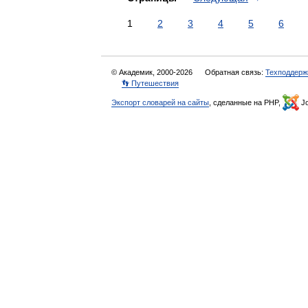
1
2
3
4
5
6
© Академик, 2000-2026
Обратная связь:
Техподдерж
👣 Путешествия
Экспорт словарей на сайты
, сделанные на PHP,
Jo