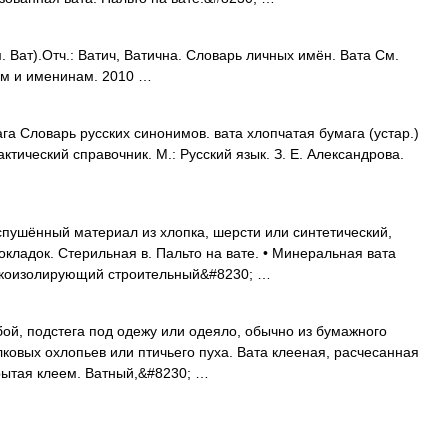
 Ват).Отч.: Ватич, Ватична. Словарь личных имён. Вата См.
ам и именинам. 2010 …
га Словарь русских синонимов. вата хлопчатая бумага (устар.)
ктический справочник. М.: Русский язык. З. Е. Александрова.
пушённый материал из хлопка, шерсти или синтетический,
кладок. Стерильная в. Пальто на вате. • Минеральная вата
вукоизолирующий строительный&#8230; …
й, подстега под одежу или одеяло, обычно из бумажного
лковых охлопьев или птичьего пуха. Вата клееная, расчесанная
крытая клеем. Ватный,&#8230; …