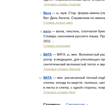
Толковый словарь Ушакова
Вата
— ы, муж. Стар. форма имени (см.
7
Ват. День Ангела. Справочник по имен
Словарь личных имен
вата
— ватка, текстиль, хлопчатая бума
8
Словарь синонимов русского языка. Пра
2011 …
Словарь синонимов
ВАТА
— ВАТА, ы, жен. Волокнистый рас
9
употр. в медицине, для утепляющих про
синтетический волокнистый тепло и з
Толковый словарь Ожегова
ВАТА
— жен. расчесанный теплый подбо
10
хлопка; иногда из шерсти, льняных, ше
в листы и слегка, с одной стороны, по
Толковый словарь Даля
Страницы
Следующая
→