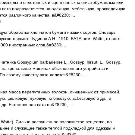
роизвольно сплетённых и сцепленных хлопчатобумажных или
 вата подразделяется на одёжную, мебельную, прокладочную
тся различного качества, в&#8230; …
а
одукт обработки хлопчатой бумаги низших сортов. Словарь
сского языка. Чудинов А.Н., 1910. ВАТА нем. Watte, от англ.
5000 иностранных слов,&#8230; …
атника Gossypium barbadense L., Gossyp. hirsut. L., Gossyp.
ый на трепальных машинах обыкновенного устройства и
По своему качеству вата делится&#8230; …
нная масса перепутанных волокон, очищенных от примесей.
ю, шелковую, пуховую, хлопковую, асбестовую и др., и
 др. Естественная вата по&#8230; …
. Watte). Сильно распушенное волокнистое вещество, по
дицине и служащее также теплой подкладкой для одежды и
зованная вата. Пальто на вате.&#8230; …