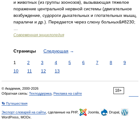
и животных (из группы зоонозов), вызывающая тяжелое
поражение центральной нервной системы (двигательное
возбуждение, судороги дыхательных и глотательных мышц,
параличи и др.). Передается через слюну больных&#8230;
…
Современная энциклопедия
Страницы
Следующая
→
1
2
3
4
5
6
7
8
9
10
11
12
13
© Академик, 2000-2026
18+
Обратная связь:
Техподдержка
,
Реклама на сайте
👣 Путешествия
Экспорт словарей на сайты
, сделанные на PHP,
Joomla,
Drupal,
WordPress, MODx.