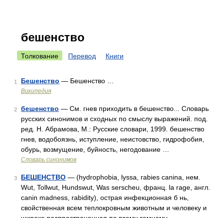
бешенство
Толкование
Перевод
Книги
Бешенство
— Бешенство …
1
Википедия
бешенство
— См. гнев приходить в бешенство... Словарь
2
русских синонимов и сходных по смыслу выражений. под.
ред. Н. Абрамова, М.: Русские словари, 1999. бешенство
гнев, водобоязнь, иступление, неистовство, гидрофобия,
обурь, возмущение, буйность, негодование …
Словарь синонимов
БЕШЕНСТВО
— (hydrophobia, lyssa, rabies canina, нем.
3
Wut, Tollwut, Hundswut, Was serscheu, франц. la rage, англ.
canin madness, rabidity), острая инфекционная б нь,
свойственная всем теплокровным животным и человеку и