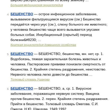
широко распространенная по всему земному …
Большая медицинская энциклопедия
БЕШЕНСТВО
— острое инфекционное заболевание,
4
вызываемое фильтрующимся вирусом (см.) Бешенство
передаётся через укус (см.), слюну больного им животного;
у человека бешенство чаще всего вызывается укусами
больных собак. Инкубационный (скрытый) период
болезни&#8230; …
Краткая энциклопедия домашнего хозяйства
БЕШЕНСТВО
— БЕШЕНСТВО, бешенства, мн. нет, ср. 1.
5
Водобоязнь, тяжкая заразительная болезнь животных и
человека. Пастеровские прививки понизили смертность от
бешенства. 2. Крайняя степень раздражения, неистовство.
Нервного человека легко довести до бешенства …
Толковый словарь Ушакова
БЕШЕНСТВО
— БЕШЕНСТВО, а, ср. 1. Вирусное
6
заболевание, поражающее нервную систему. Вакцина
против бешенства. 2. перен. Крайняя степень раздражения.
Прийти в бешенство. Толковый словарь Ожегова. С.И.
Ожегов, Н.Ю. Шведова. 1949 1992 …