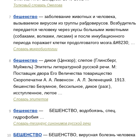
Толковый словарь Ожегова
бешенство
— заболевание животных и человека,
7
вызываемое вирусом из группы рабдовирусов. Возбудитель
передается человеку через укусы больными животными
(собаками, волками, лисами) и после инкубационного
периода поражает клетки продолговатого мозга.&#8230; …
Словарь микробиологии
бешенство
— дикое (Цензор); слепое (Глинсберг,
8
Муйжель) Эпитеты литературной русской речи. М:
Поставщик двора Его Величества товарищество
Скоропечатни А. А. Левенсон . А. Л. Зеленецкий. 1913.
бешенство Безумное, бессильное, дикое (разг.),
исступленное, лютое …
Словарь эпитетов
бешенство
— БЕШЕНСТВО, водобоязнь, спец.
9
гидрофобия …
Словарь-тезаурус синонимов русской речи
БЕШЕНСТВО
— БЕШЕНСТВО, вирусная болезнь человека
10