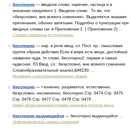
бесспорно
— вводное слово, наречие, частица и в
4
значении сказуемого 1. Вводное слово . То же, что
«безусловно, вне всякого сомнения». Выделяется знаками
препинания, обычно запятыми. Подробно о пунктуации при
вводных словах см. в Приложении 2. (↑Приложение 2) …
Словарь-справочник по пунктуации
бесспорно
— нар. в роли ввод. сл. Пост. пр.: смысловая
5
группа образа действия Если в мире есть вещи, достойные
названия чуда, то слово, бесспорно2, первая и самая
чудесная. ЛЗ Ввод. сл.: безусловно, вне всякого сомнения.
Словообразовательный анализ,&#8230; …
Морфемно-словообразовательный словарь
бесспорно
— • конечно, разумеется, естественно,
6
безусловно, несомненно, бесспорно Стр. 0474 Стр. 0475
Стр. 0476 Стр. 0477 Стр. 0478 Стр. 0479 …
Новый объяснительный словарь синонимов русского языка
бесспорно выдающийся
— бесспорно выдающийся …
7
Орфографический словарь-справочник