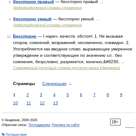
бесспорно правый
— бесспорно правый …
8
Орфографический словарь-справочник
бесспорно умный
— бесспорно умный …
9
Орфографический словарь-справочник
Бесспорно
— I нареч. качеств. обстоят. 1. Не вызывая
10
споров, сомнений, возражений; несомненно, очевидно. 2.
Употребляется как вводное слово, выражающее уверенное
утверждение и соответствующее по значению сл.: без
сомнения, безусловно, разумеется, конечно,&#8230; …
Современный толковый словарь русского языка Ефремовой
Страницы
Следующая
→
1
2
3
4
5
6
7
8
9
10
11
12
13
© Академик, 2000-2026
18+
Обратная связь:
Техподдержка
,
Реклама на сайте
👣 Путешествия